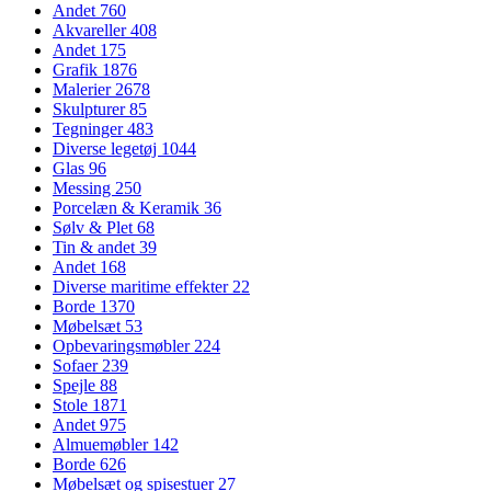
Andet
760
Akvareller
408
Andet
175
Grafik
1876
Malerier
2678
Skulpturer
85
Tegninger
483
Diverse legetøj
1044
Glas
96
Messing
250
Porcelæn & Keramik
36
Sølv & Plet
68
Tin & andet
39
Andet
168
Diverse maritime effekter
22
Borde
1370
Møbelsæt
53
Opbevaringsmøbler
224
Sofaer
239
Spejle
88
Stole
1871
Andet
975
Almuemøbler
142
Borde
626
Møbelsæt og spisestuer
27