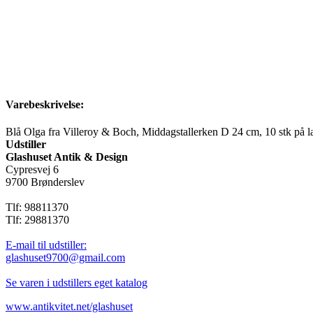
Varebeskrivelse:
Blå Olga fra Villeroy & Boch, Middagstallerken D 24 cm, 10 stk på l
Udstiller
Glashuset Antik & Design
Cypresvej 6
9700 Brønderslev
Tlf: 98811370
Tlf: 29881370
E-mail til udstiller:
glashuset9700@gmail.com
Se varen i udstillers eget katalog
www.antikvitet.net/glashuset