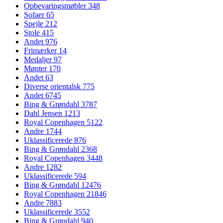
Opbevaringsmøbler
348
Sofaer
65
Spejle
212
Stole
415
Andet
976
Frimærker
14
Medaljer
97
Mønter
170
Andet
63
Diverse orientalsk
775
Andet
6745
Bing & Grøndahl
3787
Dahl Jensen
1213
Royal Copenhagen
5122
Andre
1744
Uklassificerede
876
Bing & Grøndahl
2368
Royal Copenhagen
3448
Andre
1282
Uklassificerede
594
Bing & Grøndahl
12476
Royal Copenhagen
21846
Andre
7883
Uklassificerede
3552
Bing & Grøndahl
940