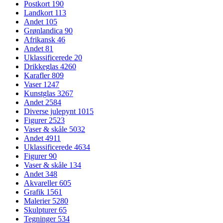
Postkort
190
Landkort
113
Andet
105
Grønlandica
90
Afrikansk
46
Andet
81
Uklassificerede
20
Drikkeglas
4260
Karafler
809
Vaser
1247
Kunstglas
3267
Andet
2584
Diverse julepynt
1015
Figurer
2523
Vaser & skåle
5032
Andet
4911
Uklassificerede
4634
Figurer
90
Vaser & skåle
134
Andet
348
Akvareller
605
Grafik
1561
Malerier
5280
Skulpturer
65
Tegninger
534