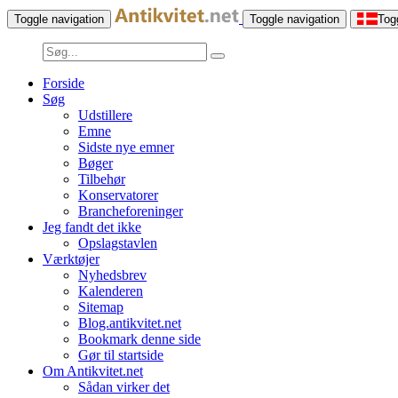
Toggle navigation
Toggle navigation
Tog
Forside
Søg
Udstillere
Emne
Sidste nye emner
Bøger
Tilbehør
Konservatorer
Brancheforeninger
Jeg fandt det ikke
Opslagstavlen
Værktøjer
Nyhedsbrev
Kalenderen
Sitemap
Blog.antikvitet.net
Bookmark denne side
Gør til startside
Om Antikvitet.net
Sådan virker det