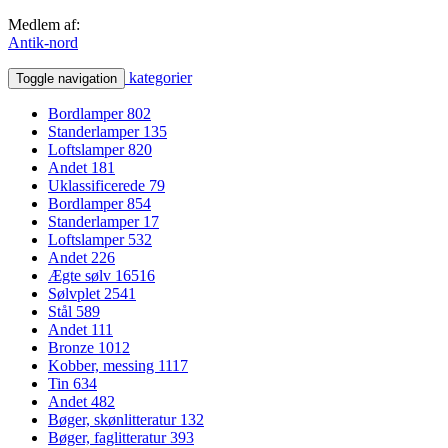
Medlem af:
Antik-nord
kategorier
Toggle navigation
Bordlamper
802
Standerlamper
135
Loftslamper
820
Andet
181
Uklassificerede
79
Bordlamper
854
Standerlamper
17
Loftslamper
532
Andet
226
Ægte sølv
16516
Sølvplet
2541
Stål
589
Andet
111
Bronze
1012
Kobber, messing
1117
Tin
634
Andet
482
Bøger, skønlitteratur
132
Bøger, faglitteratur
393