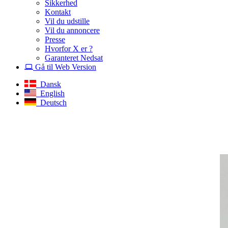
Sikkerhed
Kontakt
Vil du udstille
Vil du annoncere
Presse
Hvorfor X er ?
Garanteret Nedsat
Gå til Web Version
Dansk
English
Deutsch