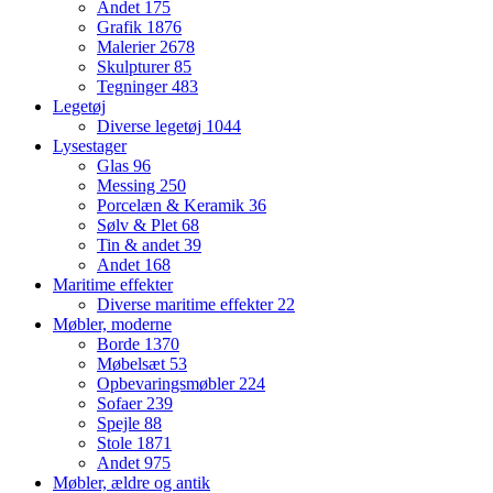
Andet
175
Grafik
1876
Malerier
2678
Skulpturer
85
Tegninger
483
Legetøj
Diverse legetøj
1044
Lysestager
Glas
96
Messing
250
Porcelæn & Keramik
36
Sølv & Plet
68
Tin & andet
39
Andet
168
Maritime effekter
Diverse maritime effekter
22
Møbler, moderne
Borde
1370
Møbelsæt
53
Opbevaringsmøbler
224
Sofaer
239
Spejle
88
Stole
1871
Andet
975
Møbler, ældre og antik