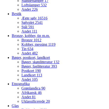
Standerlamper
17
Loftslamper
532
Andet
226
Bestik
Ægte sølv
16516
Sølvplet
2541
Stål
591
Andet
111
Bronze, kobber, tin m.m.
Bronze
1012
Kobber, messing
1119
Tin
634
Andet
482
Bøger, postkort, landkort
Bøger, skønlitteratur
132
Bøger, faglitteratur
393
Postkort
190
Landkort
113
Andet
105
Etnografika
Grønlandica
90
Afrikansk
46
Andet
81
Uklassificerede
20
Glas