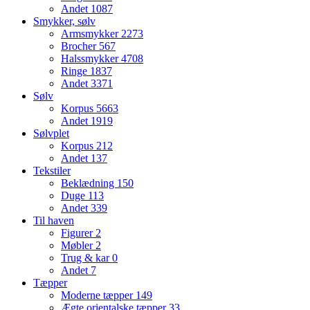
Andet
1087
Smykker, sølv
Armsmykker
2273
Brocher
567
Halssmykker
4708
Ringe
1837
Andet
3371
Sølv
Korpus
5663
Andet
1919
Sølvplet
Korpus
212
Andet
137
Tekstiler
Beklædning
150
Duge
113
Andet
339
Til haven
Figurer
2
Møbler
2
Trug & kar
0
Andet
7
Tæpper
Moderne tæpper
149
Ægte orientalske tæpper
33