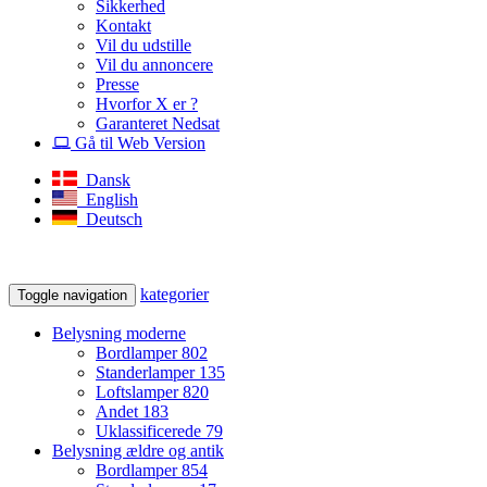
Sikkerhed
Kontakt
Vil du udstille
Vil du annoncere
Presse
Hvorfor X er ?
Garanteret Nedsat
Gå til Web Version
Dansk
English
Deutsch
kategorier
Toggle navigation
Belysning moderne
Bordlamper
802
Standerlamper
135
Loftslamper
820
Andet
183
Uklassificerede
79
Belysning ældre og antik
Bordlamper
854