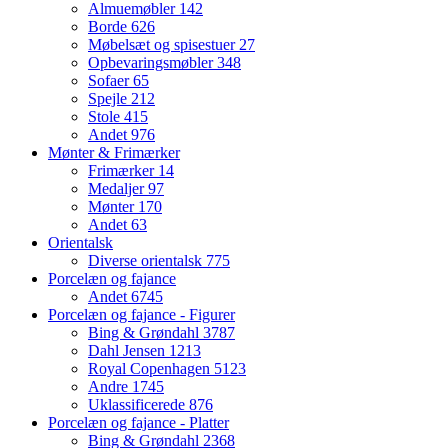
Almuemøbler
142
Borde
626
Møbelsæt og spisestuer
27
Opbevaringsmøbler
348
Sofaer
65
Spejle
212
Stole
415
Andet
976
Mønter & Frimærker
Frimærker
14
Medaljer
97
Mønter
170
Andet
63
Orientalsk
Diverse orientalsk
775
Porcelæn og fajance
Andet
6745
Porcelæn og fajance - Figurer
Bing & Grøndahl
3787
Dahl Jensen
1213
Royal Copenhagen
5123
Andre
1745
Uklassificerede
876
Porcelæn og fajance - Platter
Bing & Grøndahl
2368