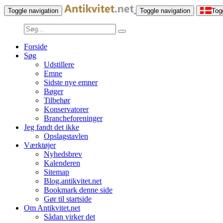
Toggle navigation
Toggle navigation
Tog
Forside
Søg
Udstillere
Emne
Sidste nye emner
Bøger
Tilbehør
Konservatorer
Brancheforeninger
Jeg fandt det ikke
Opslagstavlen
Værktøjer
Nyhedsbrev
Kalenderen
Sitemap
Blog.antikvitet.net
Bookmark denne side
Gør til startside
Om Antikvitet.net
Sådan virker det