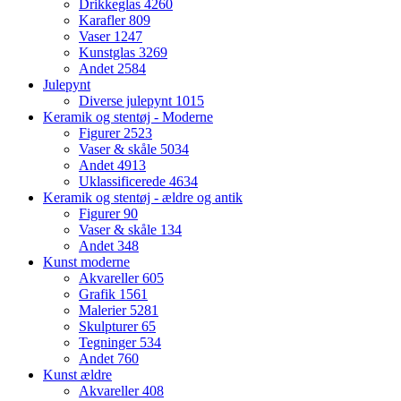
Drikkeglas
4260
Karafler
809
Vaser
1247
Kunstglas
3269
Andet
2584
Julepynt
Diverse julepynt
1015
Keramik og stentøj - Moderne
Figurer
2523
Vaser & skåle
5034
Andet
4913
Uklassificerede
4634
Keramik og stentøj - ældre og antik
Figurer
90
Vaser & skåle
134
Andet
348
Kunst moderne
Akvareller
605
Grafik
1561
Malerier
5281
Skulpturer
65
Tegninger
534
Andet
760
Kunst ældre
Akvareller
408