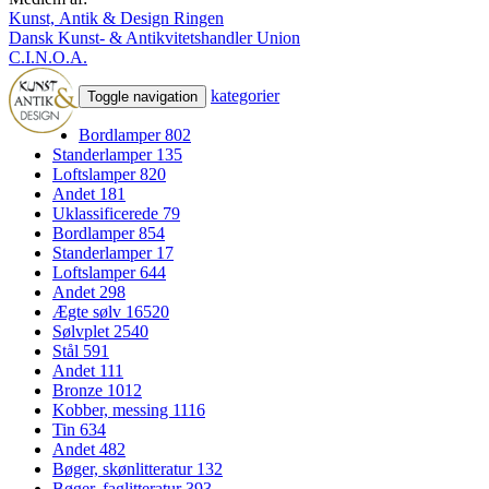
Kunst, Antik & Design Ringen
Dansk Kunst- & Antikvitetshandler Union
C.I.N.O.A.
kategorier
Toggle navigation
Bordlamper
802
Standerlamper
135
Loftslamper
820
Andet
181
Uklassificerede
79
Bordlamper
854
Standerlamper
17
Loftslamper
644
Andet
298
Ægte sølv
16520
Sølvplet
2540
Stål
591
Andet
111
Bronze
1012
Kobber, messing
1116
Tin
634
Andet
482
Bøger, skønlitteratur
132
Bøger, faglitteratur
393