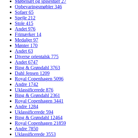
Møbelsæt og spisestuer
27
Opbevaringsmøbler
346
Sofaer
65
Spejle
212
Stole
415
Andet
976
Frimærker
14
Medaljer
97
Mønter
170
Andet
63
Diverse orientalsk
775
Andet
6747
Bing & Grøndahl
3763
Dahl Jensen
1209
Royal Copenhagen
5096
Andre
1742
Uklassificerede
876
Bing & Grøndahl
2361
Royal Copenhagen
3441
Andre
1284
Uklassificerede
594
Bing & Grøndahl
12464
Royal Copenhagen
21859
Andre
7850
Uklassificerede
3553