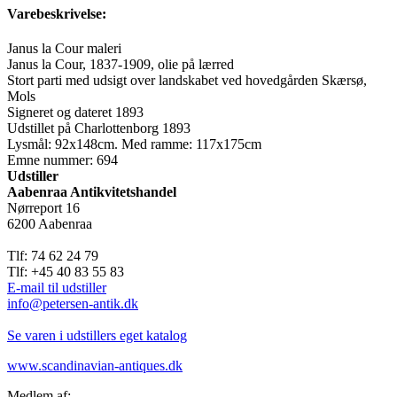
Varebeskrivelse:
Janus la Cour maleri
Janus la Cour, 1837-1909, olie på lærred
Stort parti med udsigt over landskabet ved hovedgården Skærsø,
Mols
Signeret og dateret 1893
Udstillet på Charlottenborg 1893
Lysmål: 92x148cm. Med ramme: 117x175cm
Emne nummer: 694
Udstiller
Aabenraa Antikvitetshandel
Nørreport 16
6200 Aabenraa
Tlf: 74 62 24 79
Tlf: +45 40 83 55 83
E-mail til udstiller
info@petersen-antik.dk
Se varen i udstillers eget katalog
www.scandinavian-antiques.dk
Medlem af: