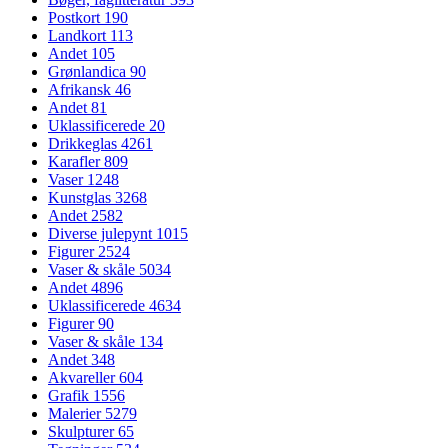
Postkort
190
Landkort
113
Andet
105
Grønlandica
90
Afrikansk
46
Andet
81
Uklassificerede
20
Drikkeglas
4261
Karafler
809
Vaser
1248
Kunstglas
3268
Andet
2582
Diverse julepynt
1015
Figurer
2524
Vaser & skåle
5034
Andet
4896
Uklassificerede
4634
Figurer
90
Vaser & skåle
134
Andet
348
Akvareller
604
Grafik
1556
Malerier
5279
Skulpturer
65