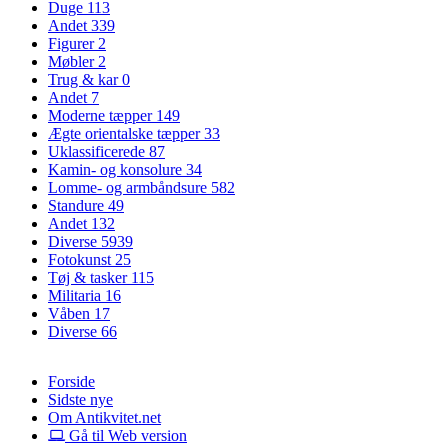
Duge
113
Andet
339
Figurer
2
Møbler
2
Trug & kar
0
Andet
7
Moderne tæpper
149
Ægte orientalske tæpper
33
Uklassificerede
87
Kamin- og konsolure
34
Lomme- og armbåndsure
582
Standure
49
Andet
132
Diverse
5939
Fotokunst
25
Tøj & tasker
115
Militaria
16
Våben
17
Diverse
66
Forside
Sidste nye
Om Antikvitet.net
Gå til Web version