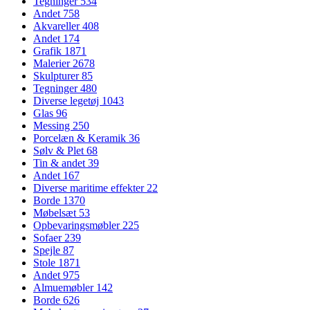
Tegninger
534
Andet
758
Akvareller
408
Andet
174
Grafik
1871
Malerier
2678
Skulpturer
85
Tegninger
480
Diverse legetøj
1043
Glas
96
Messing
250
Porcelæn & Keramik
36
Sølv & Plet
68
Tin & andet
39
Andet
167
Diverse maritime effekter
22
Borde
1370
Møbelsæt
53
Opbevaringsmøbler
225
Sofaer
239
Spejle
87
Stole
1871
Andet
975
Almuemøbler
142
Borde
626