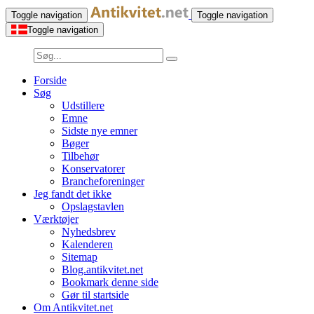
Toggle navigation
Toggle navigation
Toggle navigation
Forside
Søg
Udstillere
Emne
Sidste nye emner
Bøger
Tilbehør
Konservatorer
Brancheforeninger
Jeg fandt det ikke
Opslagstavlen
Værktøjer
Nyhedsbrev
Kalenderen
Sitemap
Blog.antikvitet.net
Bookmark denne side
Gør til startside
Om Antikvitet.net