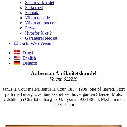
Sådan virker det
Sikkerhed
Kontakt
Vil du udstille
Vil du annoncere
Presse
Hvorfor X er ?
Garanteret Nedsat
Gå til Web Version
Dansk
English
Deutsch
Aabenraa Antikvitetshandel
Varenr.:622219
Janus la Cour maleri. Janus la Cour, 1837-1909, olie på lærred. Stort
parti med udsigt over landskabet ved hovedgården Skærsø, Mols.
Udstillet på Charlottenborg 1893. Lysmål: 92x148cm. Med ramme:
117x175cm