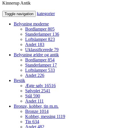
Kinnerup Antik
kategorier
Toggle navigation
Belysning moderne
Bordlamper
805
Standerlamper
136
Loftslamper
823
Andet
183
Uklassificerede
79
Belysning ældre og antik
Bordlamper
854
Standerlamper
17
Loftslamper
533
Andet
226
Bestik
Ægte sølv
16516
Sølvplet
2541
Stål
590
Andet
111
Bronze, kobber, tin m.m.
Bronze
1014
Kobber, messing
1119
Tin
634
Andet
482