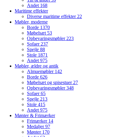
Andet
168
Maritime effekter
Diverse maritime effekter
22
Møbler, moderne
Borde
1370
Møbelsæt
53
Opbevaringsmøbler
223
Sofaer
237
Spejle
88
Stole
1871
Andet
975
Møbler, ældre og antik
Almuemøbler
142
Borde
626
Møbelsæt og spisestuer
27
Opbevaringsmøbler
348
Sofaer
65
Spejle
213
Stole
415
Andet
975
Mønter & Frimærker
Frimærker
14
Medaljer
97
Mønter
170