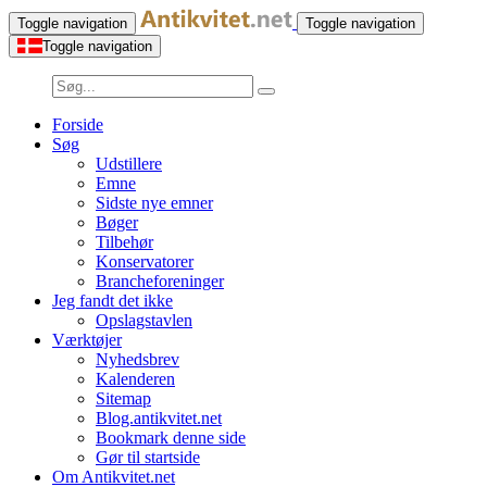
Toggle navigation
Toggle navigation
Toggle navigation
Forside
Søg
Udstillere
Emne
Sidste nye emner
Bøger
Tilbehør
Konservatorer
Brancheforeninger
Jeg fandt det ikke
Opslagstavlen
Værktøjer
Nyhedsbrev
Kalenderen
Sitemap
Blog.antikvitet.net
Bookmark denne side
Gør til startside
Om Antikvitet.net