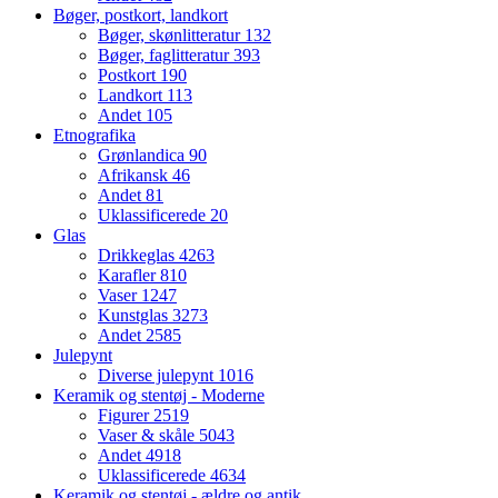
Bøger, postkort, landkort
Bøger, skønlitteratur
132
Bøger, faglitteratur
393
Postkort
190
Landkort
113
Andet
105
Etnografika
Grønlandica
90
Afrikansk
46
Andet
81
Uklassificerede
20
Glas
Drikkeglas
4263
Karafler
810
Vaser
1247
Kunstglas
3273
Andet
2585
Julepynt
Diverse julepynt
1016
Keramik og stentøj - Moderne
Figurer
2519
Vaser & skåle
5043
Andet
4918
Uklassificerede
4634
Keramik og stentøj - ældre og antik