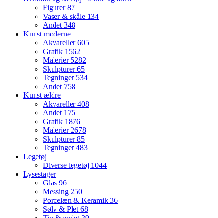
Figurer
87
Vaser & skåle
134
Andet
348
Kunst moderne
Akvareller
605
Grafik
1562
Malerier
5282
Skulpturer
65
Tegninger
534
Andet
758
Kunst ældre
Akvareller
408
Andet
175
Grafik
1876
Malerier
2678
Skulpturer
85
Tegninger
483
Legetøj
Diverse legetøj
1044
Lysestager
Glas
96
Messing
250
Porcelæn & Keramik
36
Sølv & Plet
68
Tin & andet
39