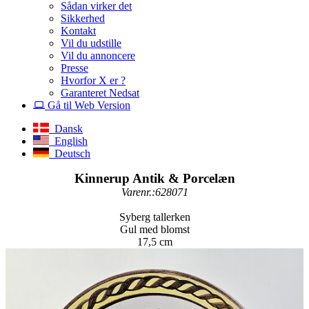
Sådan virker det
Sikkerhed
Kontakt
Vil du udstille
Vil du annoncere
Presse
Hvorfor X er ?
Garanteret Nedsat
Gå til Web Version
Dansk
English
Deutsch
Kinnerup Antik & Porcelæn
Varenr.:628071
Syberg tallerken
Gul med blomst
17,5 cm