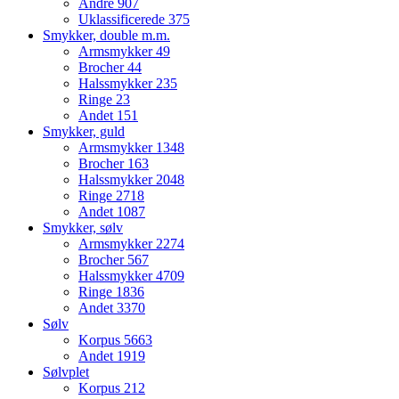
Andre
907
Uklassificerede
375
Smykker, double m.m.
Armsmykker
49
Brocher
44
Halssmykker
235
Ringe
23
Andet
151
Smykker, guld
Armsmykker
1348
Brocher
163
Halssmykker
2048
Ringe
2718
Andet
1087
Smykker, sølv
Armsmykker
2274
Brocher
567
Halssmykker
4709
Ringe
1836
Andet
3370
Sølv
Korpus
5663
Andet
1919
Sølvplet
Korpus
212