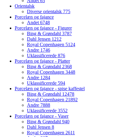
Andet
63
Orientalsk
Diverse orientalsk
775
Porcelæn og fajance
Andet
6748
Porcelæn og fajance - Figurer
Bing & Grøndahl
3787
Dahl Jensen
1212
Royal Copenhagen
5124
Andre
1746
Uklassificerede
876
Porcelæn og fajance - Platter
Bing & Grøndahl
2368
Royal Copenhagen
3448
Andre
1284
Uklassificerede
594
Porcelæn og fajance - spise kaffestel
Bing & Grøndahl
12478
Royal Copenhagen
21892
Andre
7888
Uklassificerede
3552
Porcelæn og fajance - Vaser
Bing & Grøndahl
940
Dahl Jensen
8
Royal Copenhagen
2611