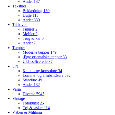
Andet
137
Tekstiler
Beklædning
150
Duge
113
Andet
339
Til haven
Figurer
2
Møbler
2
Trug & kar
0
Andet
7
Tæpper
Moderne tæpper
149
Ægte orientalske tæpper
33
Uklassificerede
87
Ure
Kamin- og konsolure
34
Lomme- og armbåndsure
582
Standure
49
Andet
132
Varia
Diverse
5945
Vintage
Fotokunst
25
Tøj & tasker
114
Våben & Militaria