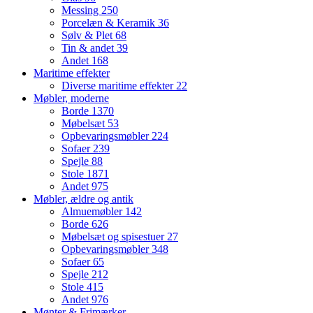
Messing
250
Porcelæn & Keramik
36
Sølv & Plet
68
Tin & andet
39
Andet
168
Maritime effekter
Diverse maritime effekter
22
Møbler, moderne
Borde
1370
Møbelsæt
53
Opbevaringsmøbler
224
Sofaer
239
Spejle
88
Stole
1871
Andet
975
Møbler, ældre og antik
Almuemøbler
142
Borde
626
Møbelsæt og spisestuer
27
Opbevaringsmøbler
348
Sofaer
65
Spejle
212
Stole
415
Andet
976
Mønter & Frimærker