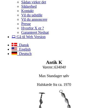
Sådan virker det
Sikkerhed
Kontakt
Vil du udstille
Vil du annoncere
Presse
Hvorfor X er ?
Garanteret Nedsat
Gå til Web Version
Dansk
English
Deutsch
Antik K
Varenr.:634040
Max Standager sølv
Halskæde fra ca. 1970