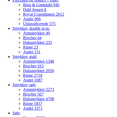
Porcelæn og fajance - Vaser
Bing & Grøndahl
940
Dahl Jensen
8
Royal Copenhagen
2612
Andre
906
Uklassificerede
375
Smykker, double m.m.
Armsmykker
49
Brocher
44
Halssmykker
235
Ringe
23
Andet
151
Smykker, guld
Armsmykker
1348
Brocher
163
Halssmykker
2050
Ringe
2718
Andet
1087
Smykker, sølv
Armsmykker
2273
Brocher
567
Halssmykker
4708
Ringe
1837
Andet
3371
Sølv