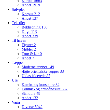
Korpus
5663
Andet
1919
Sølvplet
Korpus
212
Andet
137
Tekstiler
Beklædning
150
Duge
113
Andet
339
Til haven
Figurer
2
Møbler
2
Trug & kar
0
Andet
7
Tæpper
Moderne tæpper
149
Ægte orientalske tæpper
33
Uklassificerede
87
Ure
Kamin- og konsolure
34
Lomme- og armbåndsure
582
Standure
49
Andet
132
Varia
Diverse
5942