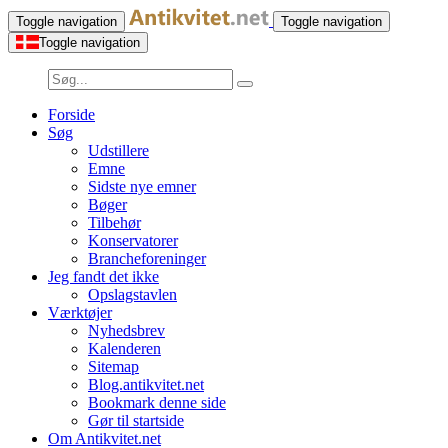
Toggle navigation
Toggle navigation
Toggle navigation
Forside
Søg
Udstillere
Emne
Sidste nye emner
Bøger
Tilbehør
Konservatorer
Brancheforeninger
Jeg fandt det ikke
Opslagstavlen
Værktøjer
Nyhedsbrev
Kalenderen
Sitemap
Blog.antikvitet.net
Bookmark denne side
Gør til startside
Om Antikvitet.net