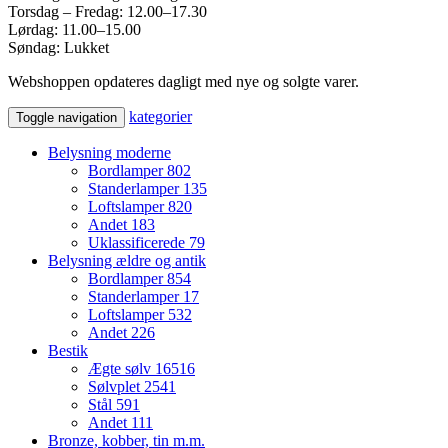
Torsdag – Fredag: 12.00–17.30
Lørdag: 11.00–15.00
Søndag: Lukket
Webshoppen opdateres dagligt med nye og solgte varer.
kategorier
Toggle navigation
Belysning moderne
Bordlamper
802
Standerlamper
135
Loftslamper
820
Andet
183
Uklassificerede
79
Belysning ældre og antik
Bordlamper
854
Standerlamper
17
Loftslamper
532
Andet
226
Bestik
Ægte sølv
16516
Sølvplet
2541
Stål
591
Andet
111
Bronze, kobber, tin m.m.