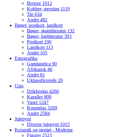
Bronze
1012
Kobber, messing
1119
Tin
634
Andet
482
Bøger, postkort, landkort
Bøger, skønlitteratur
132
Bøger, faglitteratur
393
Postkort
190
Landkort
113
Andet
105
Etnografika
Grønlandica
90
Afrikansk
46
Andet
81
Uklassificerede
20
Glas
Drikkeglas
4260
Karafler
809
Vaser
1247
Kunstglas
3269
Andet
2584
Julepynt
Diverse julepynt
1015
Keramik og stentøj - Moderne
Figurer
2523