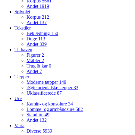
Korpus
5661
Andet
1919
Sølvplet
Korpus
212
Andet
137
Tekstiler
Beklædning
150
Duge
113
Andet
339
Til haven
Figurer
2
Møbler
2
Trug & kar
0
Andet
7
Tæpper
Moderne tæpper
149
Ægte orientalske tæpper
33
Uklassificerede
87
Ure
Kamin- og konsolure
34
Lomme- og armbåndsure
582
Standure
49
Andet
132
Varia
Diverse
5939