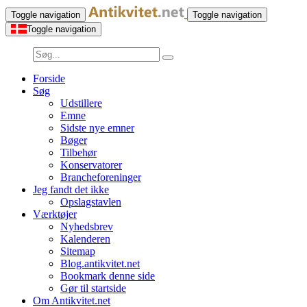
Toggle navigation
Toggle navigation
Toggle navigation
Forside
Søg
Udstillere
Emne
Sidste nye emner
Bøger
Tilbehør
Konservatorer
Brancheforeninger
Jeg fandt det ikke
Opslagstavlen
Værktøjer
Nyhedsbrev
Kalenderen
Sitemap
Blog.antikvitet.net
Bookmark denne side
Gør til startside
Om Antikvitet.net