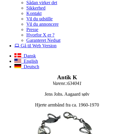
Sådan virker det
Sikkerhed
Kontakt
Vil du udstille
Vil du annoncere
Presse
Hvorfor X er ?
Garanteret Nedsat
Gå til Web Version
Dansk
English
Deutsch
Antik K
Varenr.:634041
Jens Johs. Aagaard sølv
Hjerte armbånd fra ca. 1960-1970