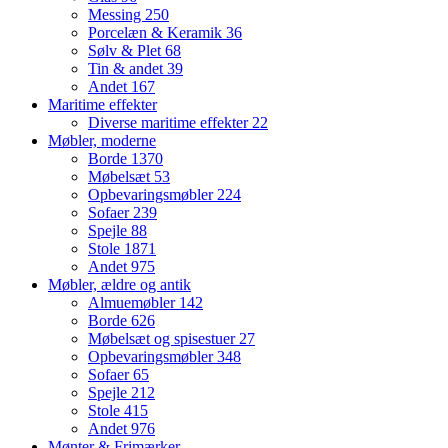
Messing
250
Porcelæn & Keramik
36
Sølv & Plet
68
Tin & andet
39
Andet
167
Maritime effekter
Diverse maritime effekter
22
Møbler, moderne
Borde
1370
Møbelsæt
53
Opbevaringsmøbler
224
Sofaer
239
Spejle
88
Stole
1871
Andet
975
Møbler, ældre og antik
Almuemøbler
142
Borde
626
Møbelsæt og spisestuer
27
Opbevaringsmøbler
348
Sofaer
65
Spejle
212
Stole
415
Andet
976
Mønter & Frimærker