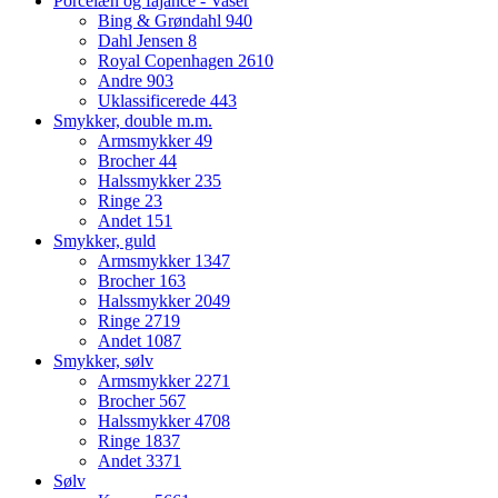
Porcelæn og fajance - Vaser
Bing & Grøndahl
940
Dahl Jensen
8
Royal Copenhagen
2610
Andre
903
Uklassificerede
443
Smykker, double m.m.
Armsmykker
49
Brocher
44
Halssmykker
235
Ringe
23
Andet
151
Smykker, guld
Armsmykker
1347
Brocher
163
Halssmykker
2049
Ringe
2719
Andet
1087
Smykker, sølv
Armsmykker
2271
Brocher
567
Halssmykker
4708
Ringe
1837
Andet
3371
Sølv