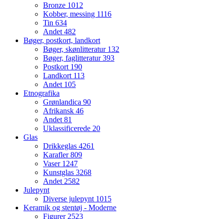
Bronze
1012
Kobber, messing
1116
Tin
634
Andet
482
Bøger, postkort, landkort
Bøger, skønlitteratur
132
Bøger, faglitteratur
393
Postkort
190
Landkort
113
Andet
105
Etnografika
Grønlandica
90
Afrikansk
46
Andet
81
Uklassificerede
20
Glas
Drikkeglas
4261
Karafler
809
Vaser
1247
Kunstglas
3268
Andet
2582
Julepynt
Diverse julepynt
1015
Keramik og stentøj - Moderne
Figurer
2523