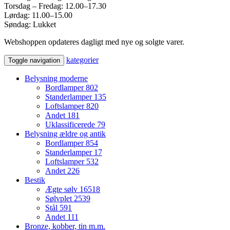
Torsdag – Fredag: 12.00–17.30
Lørdag: 11.00–15.00
Søndag: Lukket
Webshoppen opdateres dagligt med nye og solgte varer.
kategorier
Toggle navigation
Belysning moderne
Bordlamper
802
Standerlamper
135
Loftslamper
820
Andet
181
Uklassificerede
79
Belysning ældre og antik
Bordlamper
854
Standerlamper
17
Loftslamper
532
Andet
226
Bestik
Ægte sølv
16518
Sølvplet
2539
Stål
591
Andet
111
Bronze, kobber, tin m.m.