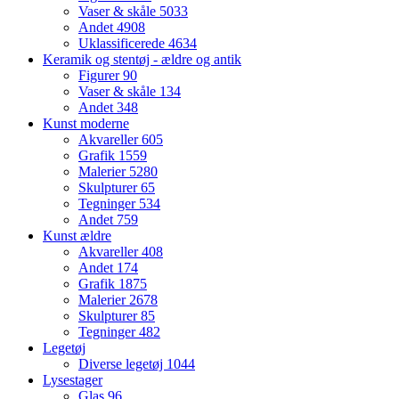
Vaser & skåle
5033
Andet
4908
Uklassificerede
4634
Keramik og stentøj - ældre og antik
Figurer
90
Vaser & skåle
134
Andet
348
Kunst moderne
Akvareller
605
Grafik
1559
Malerier
5280
Skulpturer
65
Tegninger
534
Andet
759
Kunst ældre
Akvareller
408
Andet
174
Grafik
1875
Malerier
2678
Skulpturer
85
Tegninger
482
Legetøj
Diverse legetøj
1044
Lysestager
Glas
96