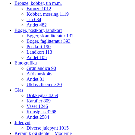
Bronze, kobber, tin m.m.
Bronze
1012
Kobber, messing
1119
Tin
634
Andet
482
Bøger, postkort, landkort
Bøger, skønlitteratur
132
Bøger, faglitteratur
393
Postkort
190
Landkort
113
Andet
105
Etnografika
Grønlandica
90
Afrikansk
46
Andet
81
Uklassificerede
20
Glas
Drikkeglas
4259
Karafler
809
Vaser
1246
Kunstglas
3268
Andet
2584
Julepynt
Diverse julepynt
1015
Keramik og stentøj - Moderne