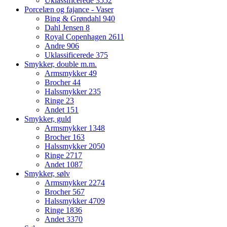
Uklassificerede
3552
Porcelæn og fajance - Vaser
Bing & Grøndahl
940
Dahl Jensen
8
Royal Copenhagen
2611
Andre
906
Uklassificerede
375
Smykker, double m.m.
Armsmykker
49
Brocher
44
Halssmykker
235
Ringe
23
Andet
151
Smykker, guld
Armsmykker
1348
Brocher
163
Halssmykker
2050
Ringe
2717
Andet
1087
Smykker, sølv
Armsmykker
2274
Brocher
567
Halssmykker
4709
Ringe
1836
Andet
3370