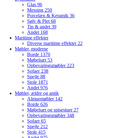
Glas
96
Messing
250
Porcelæn & Keramik
36
Sølv & Plet
68
Tin & andet
39
Andet
168
Maritime effekter
Diverse maritime effekter
22
Møbler, moderne
Borde
1370
Møbelsæt
53
Opbevaringsmøbler
223
Sofaer
238
Spejle
88
Stole
1871
Andet
976
Møbler, ældre og antik
Almuemøbler
142
Borde
626
Møbelsæt og spisestuer
27
Opbevaringsmøbler
348
Sofaer
65
Spejle
212
Stole
415
Andet
975