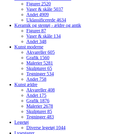
Figurer
2520
Vaser & skåle
5037
Andet
4909
Uklassificerede
4634
Keramik og stentøj - ældre og antik
Figurer
87
Vaser & skåle
134
Andet
348
Kunst moderne
Akvareller
605
Grafik
1560
Malerier
5281
Skulpturer
65
Tegninger
534
Andet
758
Kunst ældre
Akvareller
408
Andet
175
Grafik
1876
Malerier
2678
Skulpturer
85
Tegninger
483
Legetøj
Diverse legetøj
1044
Lysestager