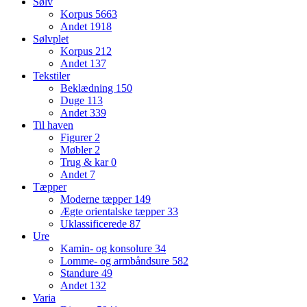
Sølv
Korpus
5663
Andet
1918
Sølvplet
Korpus
212
Andet
137
Tekstiler
Beklædning
150
Duge
113
Andet
339
Til haven
Figurer
2
Møbler
2
Trug & kar
0
Andet
7
Tæpper
Moderne tæpper
149
Ægte orientalske tæpper
33
Uklassificerede
87
Ure
Kamin- og konsolure
34
Lomme- og armbåndsure
582
Standure
49
Andet
132
Varia