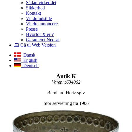
Sådan virker det
Sikkerhed
Kontakt
Vil du udstille
Vil du annoncere
Presse
Hvorfor X er ?
Garanteret Nedsat
Gå til Web Version
Dansk
English
Deutsch
Antik K
Varenr.:634062
Bernhard Hertz sølv
Stor servietring fra 1906