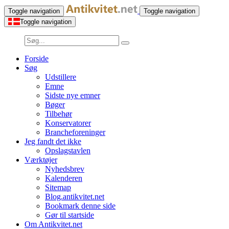
Toggle navigation
Toggle navigation
Toggle navigation
Forside
Søg
Udstillere
Emne
Sidste nye emner
Bøger
Tilbehør
Konservatorer
Brancheforeninger
Jeg fandt det ikke
Opslagstavlen
Værktøjer
Nyhedsbrev
Kalenderen
Sitemap
Blog.antikvitet.net
Bookmark denne side
Gør til startside
Om Antikvitet.net