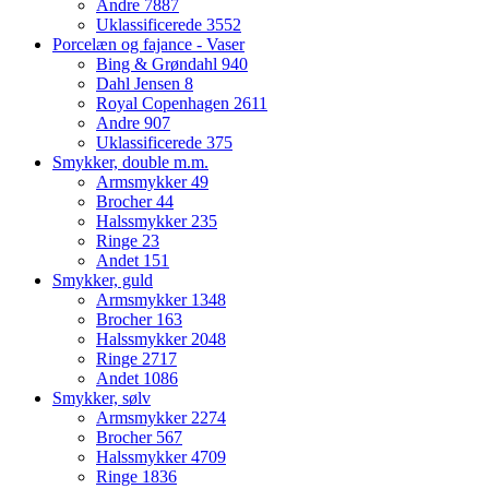
Andre
7887
Uklassificerede
3552
Porcelæn og fajance - Vaser
Bing & Grøndahl
940
Dahl Jensen
8
Royal Copenhagen
2611
Andre
907
Uklassificerede
375
Smykker, double m.m.
Armsmykker
49
Brocher
44
Halssmykker
235
Ringe
23
Andet
151
Smykker, guld
Armsmykker
1348
Brocher
163
Halssmykker
2048
Ringe
2717
Andet
1086
Smykker, sølv
Armsmykker
2274
Brocher
567
Halssmykker
4709
Ringe
1836