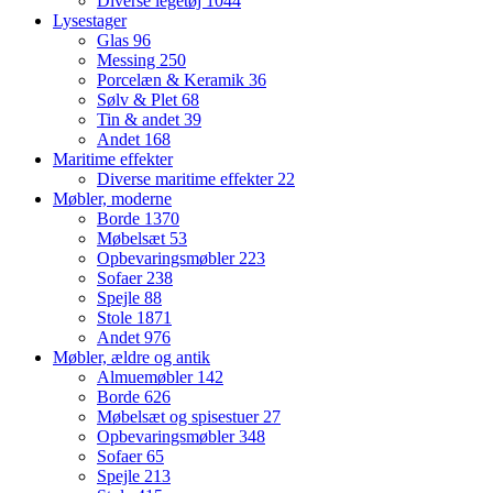
Diverse legetøj
1044
Lysestager
Glas
96
Messing
250
Porcelæn & Keramik
36
Sølv & Plet
68
Tin & andet
39
Andet
168
Maritime effekter
Diverse maritime effekter
22
Møbler, moderne
Borde
1370
Møbelsæt
53
Opbevaringsmøbler
223
Sofaer
238
Spejle
88
Stole
1871
Andet
976
Møbler, ældre og antik
Almuemøbler
142
Borde
626
Møbelsæt og spisestuer
27
Opbevaringsmøbler
348
Sofaer
65
Spejle
213