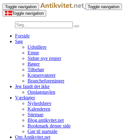
Toggle navigation
Toggle navigation
Toggle navigation
Forside
Søg
Udstillere
Emne
Sidste nye emner
Bøger
Tilbehør
Konservatorer
Brancheforeninger
Jeg fandt det ikke
Opslagstavlen
Værktøjer
Nyhedsbrev
Kalenderen
Sitemap
Blog.antikvitet.net
Bookmark denne side
Gør til startside
Om Antikvitet.net