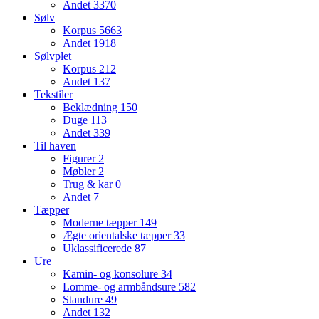
Andet
3370
Sølv
Korpus
5663
Andet
1918
Sølvplet
Korpus
212
Andet
137
Tekstiler
Beklædning
150
Duge
113
Andet
339
Til haven
Figurer
2
Møbler
2
Trug & kar
0
Andet
7
Tæpper
Moderne tæpper
149
Ægte orientalske tæpper
33
Uklassificerede
87
Ure
Kamin- og konsolure
34
Lomme- og armbåndsure
582
Standure
49
Andet
132