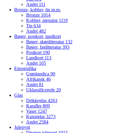
Andet
111
Bronze, kobber, tin m.m.
Bronze
1014
Kobber, messing
1119
Tin
634
Andet
482
Bøger, postkort, landkort
Bøger, skønlitteratur
132
Bøger, faglitteratur
393
Postkort
190
Landkort
113
Andet
105
Etnografika
Grønlandica
90
Afrikansk
46
Andet
81
Uklassificerede
20
Glas
Drikkeglas
4263
Karafler
809
Vaser
1247
Kunstglas
3273
Andet
2584
Julepynt
Diverse julepynt
1015