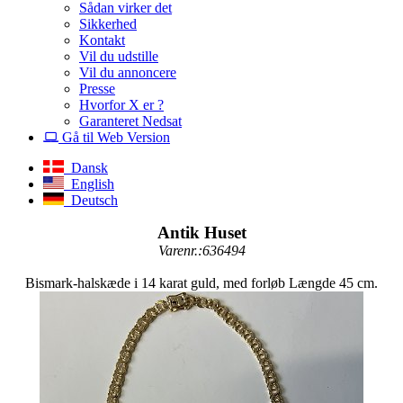
Sådan virker det
Sikkerhed
Kontakt
Vil du udstille
Vil du annoncere
Presse
Hvorfor X er ?
Garanteret Nedsat
Gå til Web Version
Dansk
English
Deutsch
Antik Huset
Varenr.:636494
Bismark-halskæde i 14 karat guld, med forløb Længde 45 cm.