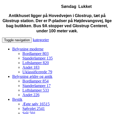
Søndag Lukket
Antikhuset ligger på Hovedvejen i Glostrup, tæt på
Glostrup station. Der er P-pladser på Højdevangsvej, lige
bag butikken. Bus 9A stopper ved Glostrup Centeret,
under 100 meter væk.
kategorier
Toggle navigation
Belysning moderne
Bordlamper
803
Standerlamper
135
Loftslamper
820
Andet
183
Uklassificerede
79
Belysning ældre og antik
Bordlamper
854
Standerlamper
17
Loftslamper
533
Andet
226
Bestik
Ægte sølv
16515
Sølvplet
2541
Stål
591