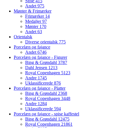
Stole
415
Andet
975
Mønter & Frimærker
Frimærker
14
Medaljer
97
Mønter
170
Andet
63
Orientalsk
Diverse orientalsk
775
Porcelæn og fajance
Andet
6746
Porcelæn og fajance - Figurer
Bing & Grøndahl
3787
Dahl Jensen
1213
Royal Copenhagen
5123
Andre
1745
Uklassificerede
876
Porcelæn og fajance - Platter
Bing & Grøndahl
2368
Royal Copenhagen
3448
Andre
1284
Uklassificerede
594
Porcelæn og fajance - spise kaffestel
Bing & Grøndahl
12475
Royal Copenhagen
21861