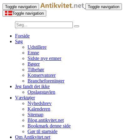
Toggle navigation
Toggle navigation
Toggle navigation
Forside
Søg
Udstillere
Emne
Sidste nye emner
Bøger
Tilbehør
Konservatorer
Brancheforeninger
Jeg fandt det ikke
Opslagstavlen
Værktøjer
Nyhedsbrev
Kalenderen
Sitemap
Blog.antikvitet.net
Bookmark denne side
Gør til startside
Om Antikvitet.net