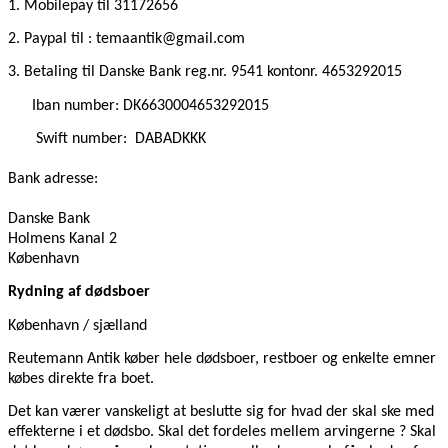
1. Mobilepay
til 31172656
2. Paypal til : temaantik@gmail.com
3. Betaling til Danske Bank reg.nr. 9541 kontonr. 4653292015
Iban number: DK6630004653292015
Swift number:
DABADKKK
Bank adresse:
Danske Bank
Holmens Kanal 2
København
Rydning af dødsboer
København / sjælland
Reutemann Antik køber hele dødsboer, restboer og enkelte emner
købes direkte fra boet.
Det kan værer vanskeligt at beslutte sig for hvad der skal ske med
effekterne i et dødsbo. Skal det fordeles mellem arvingerne ? Skal