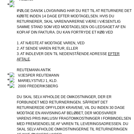
IFØLGE DANSK LOVGIVNING HAR DU RET TIL AT RETURNERE DET
KØBTE INDEN 14 DAGE EFTER MODTAGELSEN. HVIS DU
RETURNERER, SKAL VAREN/VARERNE VÆRE I VÆSENTLIG
SAMME STAND SOM VED MODTAGELSEN OG LEDSAGET AF EN
KOPI AF DIN FAKTURA. DU KAN FORTRYDE ET KØB VED
1. AT NÆGTE AT MODTAGE VAREN, VED
2. AT SENDE VAREN RETUR, ELLER
3. AT INDLEVER DEN TIL NEDENSTÅENDE ADRESSE
EFTER
AFTALE
.
REUTEMANN ANTIK
V/JESPER REUTEMANN
MARIELYSTVEJ 1, KLD.
2000 FREDERIKSBERG
DU SKAL SELV AFHOLDE DE OMKOSTNINGER, DER ER
FORBUNDET MED RETURNERINGEN. SÅFREMT DET
RETURNEREDE OPFYLDER KRAVENE, VIL DU INDEN 30 DAGE
MODTAGE EN ANVISNING AF BELØBET, DER MODSVARER
VARENS PRIS INKLUSIV FRAGTOMKOSTNINGER I FORBINDELSEN
MED FREMSENDELSE AF VAREN TIL LEVERINGSADRESSEN. DU
SKAL SELV AFHOLDE OMKOSTNINGERNE TIL RETURNERINGEN