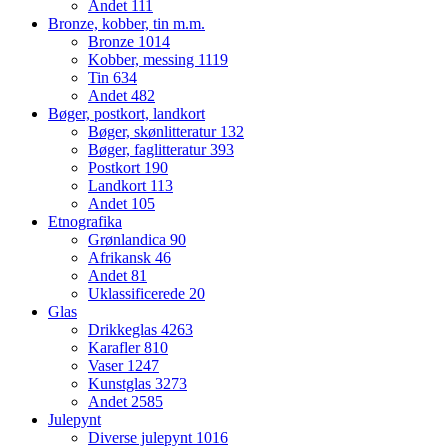
Andet
111
Bronze, kobber, tin m.m.
Bronze
1014
Kobber, messing
1119
Tin
634
Andet
482
Bøger, postkort, landkort
Bøger, skønlitteratur
132
Bøger, faglitteratur
393
Postkort
190
Landkort
113
Andet
105
Etnografika
Grønlandica
90
Afrikansk
46
Andet
81
Uklassificerede
20
Glas
Drikkeglas
4263
Karafler
810
Vaser
1247
Kunstglas
3273
Andet
2585
Julepynt
Diverse julepynt
1016