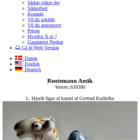
Sådan virker det
Sikkerhed
Kontakt
Vil du udstille
Vil du annoncere
Presse
Hvorfor X er ?
Garanteret Nedsat
Gå til Web Version
Dansk
English
Deutsch
Reutemann Antik
Varenr.:639380
L. Hjorth figur af kamel af Gertrud Kudielka