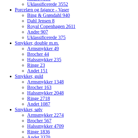
Uklassificerede
3552
Porcelæn og fajance - Vaser
Bing & Grøndahl
940
Dahl Jensen
8
Royal Copenhagen
2611
Andre
907
Uklassificerede
375
Smykker, double m.m.
Armsmykker
49
Brocher
44
Halssmykker
235
Ringe
23
Andet
151
Smykker, guld
Armsmykker
1348
Brocher
163
Halssmykker
2048
Ringe
2718
Andet
1087
Smykker, sølv
Armsmykker
2274
Brocher
567
Halssmykker
4709
Ringe
1836
Andet
3370