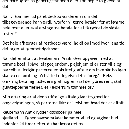
det bare køres på genbrugstationen eller kan nogle få glæde af
det.
Når vi kommer ud på et dødsbo vurderer vi om det
tilbageværende har værdi, hvorfor vi gerne betaler for at tømme
hele boet eller skal arvingerne betale for at få ryddet de sidste
rester ?
Det hele afhænger af restboets værdi holdt op imod hvor lang tid
det tager at tømmet dødsboet.
Når det er aftalt at Reutemann Antik løser opgaven med at
tømme boet, i såvel etageejendom, plejehjem eller stor villa og
parcelhus, indgår parterne en skriftelig aftale om hvornår boligen
skal være tømt, og på hvilke betingelse dette foregår. F.eks.
omkring betaling, udlevering af nøgler, skal der gøres rent, skal
gulvtæpperne fjernes, et kælderrum tømmes osv.
Min erfaring er at den skriftelige aftale giver tryghed for
opgaveløsningen, så parterne ikke er i tvivl om hvad der er aftalt.
Reutemann Antik rydder dødsboer på hele
sjælland. I Københavnsområdet kommer vi ud og afgiver bud
indenfor 24 timer efter du har kontaktet os.