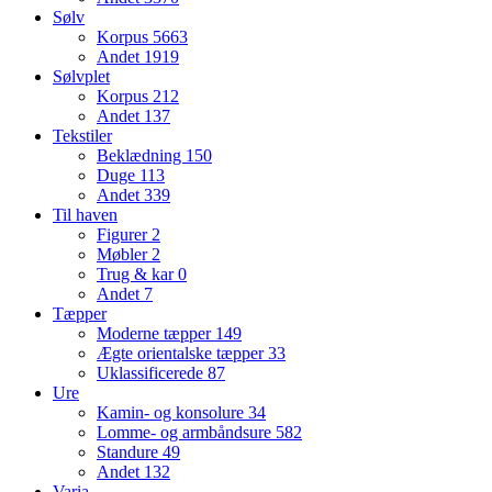
Sølv
Korpus
5663
Andet
1919
Sølvplet
Korpus
212
Andet
137
Tekstiler
Beklædning
150
Duge
113
Andet
339
Til haven
Figurer
2
Møbler
2
Trug & kar
0
Andet
7
Tæpper
Moderne tæpper
149
Ægte orientalske tæpper
33
Uklassificerede
87
Ure
Kamin- og konsolure
34
Lomme- og armbåndsure
582
Standure
49
Andet
132
Varia