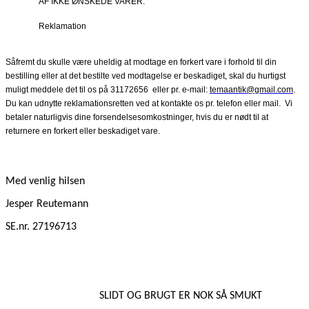
AF IKKE ØNSKEDE VARER.
Reklamation
Såfremt du skulle være uheldig at modtage en forkert vare i forhold til din
bestilling eller at det bestilte ved modtagelse er beskadiget, skal du hurtigst
muligt meddele det til os på 31172656
eller pr. e-mail:
temaantik@gmail.com
.
Du kan udnytte reklamationsretten ved at kontakte os pr. telefon eller mail.
Vi
betaler naturligvis dine forsendelsesomkostninger, hvis du er nødt til at
returnere en forkert eller beskadiget vare.
Med venlig hilsen
Jesper Reutemann
SE.nr. 27196713
SLIDT OG BRUGT ER NOK SÅ SMUKT