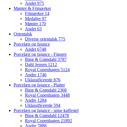
Andet
975
Mønter & Frimærker
Frimærker
14
Medaljer
97
Mønter
170
Andet
63
Orientalsk
Diverse orientalsk
775
Porcelæn og fajance
Andet
6748
Porcelæn og fajance - Figurer
Bing & Grøndahl
3787
Dahl Jensen
1212
Royal Copenhagen
5124
Andre
1746
Uklassificerede
876
Porcelæn og fajance - Platter
Bing & Grøndahl
2368
Royal Copenhagen
3448
Andre
1284
Uklassificerede
594
Porcelæn og fajance - spise kaffestel
Bing & Grøndahl
12478
Royal Copenhagen
21892
Andre
7888