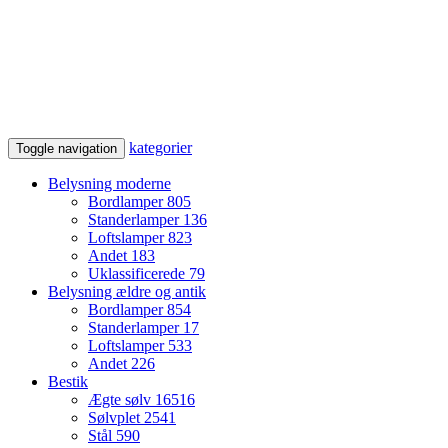
kategorier
Toggle navigation
Belysning moderne
Bordlamper
805
Standerlamper
136
Loftslamper
823
Andet
183
Uklassificerede
79
Belysning ældre og antik
Bordlamper
854
Standerlamper
17
Loftslamper
533
Andet
226
Bestik
Ægte sølv
16516
Sølvplet
2541
Stål
590