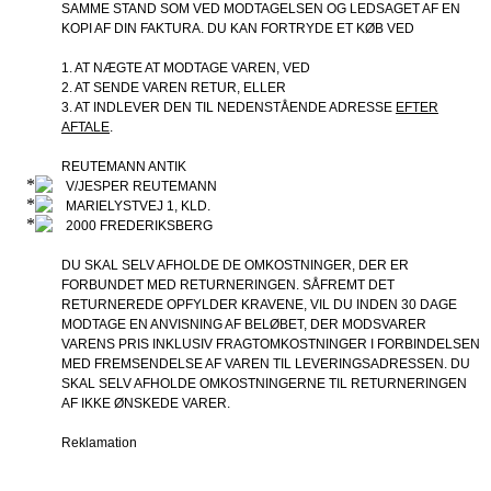
SAMME STAND SOM VED MODTAGELSEN OG LEDSAGET AF EN
KOPI AF DIN FAKTURA. DU KAN FORTRYDE ET KØB VED
1. AT NÆGTE AT MODTAGE VAREN, VED
2. AT SENDE VAREN RETUR, ELLER
3. AT INDLEVER DEN TIL NEDENSTÅENDE ADRESSE
EFTER
AFTALE
.
REUTEMANN ANTIK
V/JESPER REUTEMANN
MARIELYSTVEJ 1, KLD.
2000 FREDERIKSBERG
DU SKAL SELV AFHOLDE DE OMKOSTNINGER, DER ER
FORBUNDET MED RETURNERINGEN. SÅFREMT DET
RETURNEREDE OPFYLDER KRAVENE, VIL DU INDEN 30 DAGE
MODTAGE EN ANVISNING AF BELØBET, DER MODSVARER
VARENS PRIS INKLUSIV FRAGTOMKOSTNINGER I FORBINDELSEN
MED FREMSENDELSE AF VAREN TIL LEVERINGSADRESSEN. DU
SKAL SELV AFHOLDE OMKOSTNINGERNE TIL RETURNERINGEN
AF IKKE ØNSKEDE VARER.
Reklamation