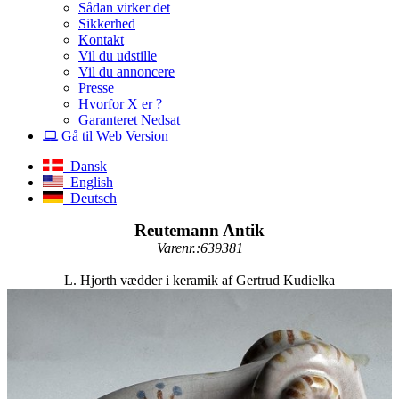
Sådan virker det
Sikkerhed
Kontakt
Vil du udstille
Vil du annoncere
Presse
Hvorfor X er ?
Garanteret Nedsat
Gå til Web Version
Dansk
English
Deutsch
Reutemann Antik
Varenr.:639381
L. Hjorth vædder i keramik af Gertrud Kudielka