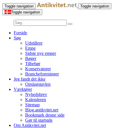
Toggle navigation
Toggle navigation
Toggle navigation
Forside
Søg
Udstillere
Emne
Sidste nye emner
Bøger
Tilbehør
Konservatorer
Brancheforeninger
Jeg fandt det ikke
Opslagstavlen
Værktøjer
Nyhedsbrev
Kalenderen
Sitemap
Blog.antikvitet.net
Bookmark denne side
Gør til startside
Om Antikvitet.net