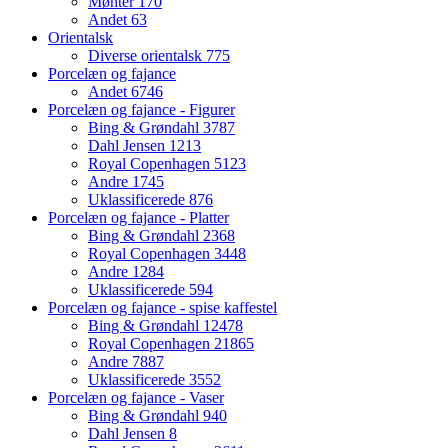
Mønter
170
Andet
63
Orientalsk
Diverse orientalsk
775
Porcelæn og fajance
Andet
6746
Porcelæn og fajance - Figurer
Bing & Grøndahl
3787
Dahl Jensen
1213
Royal Copenhagen
5123
Andre
1745
Uklassificerede
876
Porcelæn og fajance - Platter
Bing & Grøndahl
2368
Royal Copenhagen
3448
Andre
1284
Uklassificerede
594
Porcelæn og fajance - spise kaffestel
Bing & Grøndahl
12478
Royal Copenhagen
21865
Andre
7887
Uklassificerede
3552
Porcelæn og fajance - Vaser
Bing & Grøndahl
940
Dahl Jensen
8