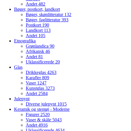
Andet
482
Bøger, postkort, landkort
Bøger, skønlitteratur
132
Bøger, faglitteratur
393
Postkort
190
Landkort
113
Andet
105
Etnografika
Grønlandica
90
Afrikansk
46
Andet
81
Uklassificerede
20
Glas
Drikkeglas
4263
Karafler
809
Vaser
1247
Kunstglas
3273
Andet
2584
Julepynt
Diverse julepynt
1015
Keramik og stentøj - Moderne
Figurer
2520
Vaser & skåle
5043
Andet
4916
Uklassificerede
4634