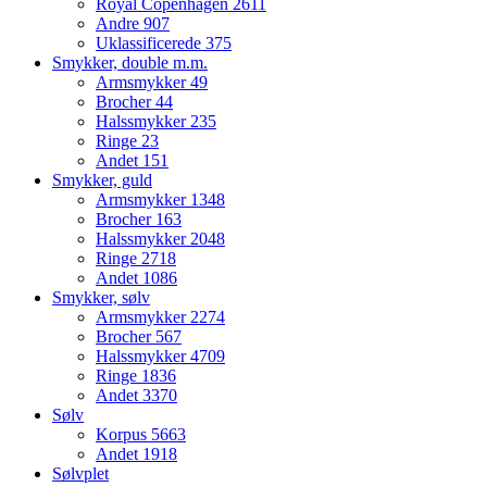
Royal Copenhagen
2611
Andre
907
Uklassificerede
375
Smykker, double m.m.
Armsmykker
49
Brocher
44
Halssmykker
235
Ringe
23
Andet
151
Smykker, guld
Armsmykker
1348
Brocher
163
Halssmykker
2048
Ringe
2718
Andet
1086
Smykker, sølv
Armsmykker
2274
Brocher
567
Halssmykker
4709
Ringe
1836
Andet
3370
Sølv
Korpus
5663
Andet
1918
Sølvplet