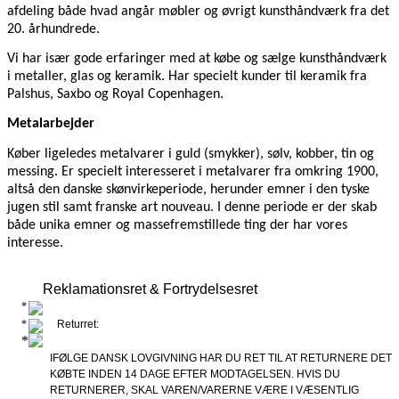
afdeling både hvad angår møbler og øvrigt kunsthåndværk fra det
20. århundrede.
Vi har især gode erfaringer med at købe og sælge kunsthåndværk
i metaller, glas og keramik. Har specielt kunder til keramik fra
Palshus, Saxbo og Royal Copenhagen.
Metalarbejder
Køber ligeledes metalvarer i guld (smykker), sølv, kobber, tin og
messing. Er specielt interesseret i metalvarer fra omkring 1900,
altså den danske skønvirkeperiode, herunder emner i den tyske
jugen stil samt franske art nouveau. I denne periode er der skab
både unika emner og massefremstillede ting der har vores
interesse.
Reklamationsret & Fortrydelsesret
Returret:
IFØLGE DANSK LOVGIVNING HAR DU RET TIL AT RETURNERE DET
KØBTE INDEN 14 DAGE EFTER MODTAGELSEN. HVIS DU
RETURNERER, SKAL VAREN/VARERNE VÆRE I VÆSENTLIG