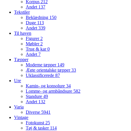
Korpus
212
Andet
137
Tekstiler
Beklædning
150
Duge
113
Andet
339
Til haven
Figurer
2
Møbler
2
Trug & kar
0
Andet
7
Tæpper
Moderne tæpper
149
Ægte orientalske tæpper
33
Uklassificerede
87
Ure
Kamin- og konsolure
34
Lomme- og armbåndsure
582
Standure
49
Andet
132
Varia
Diverse
5941
Vintage
Fotokunst
25
Tøj & tasker
114