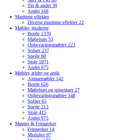
Tin & andet
39
Andet
168
Maritime effekter
Diverse maritime effekter
22
Møbler, moderne
Borde
1370
Møbelsæt
53
Opbevaringsmøbler
223
Sofaer
237
Spejle
88
Stole
1871
Andet
975
Møbler, ældre og antik
Almuemøbler
142
Borde
626
Møbelsæt og spisestuer
27
Opbevaringsmøbler
348
Sofaer
65
Spejle
213
Stole
415
Andet
975
Mønter & Frimærker
Frimærker
14
Medaljer
97