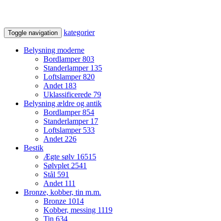
kategorier
Toggle navigation
Belysning moderne
Bordlamper
803
Standerlamper
135
Loftslamper
820
Andet
183
Uklassificerede
79
Belysning ældre og antik
Bordlamper
854
Standerlamper
17
Loftslamper
533
Andet
226
Bestik
Ægte sølv
16515
Sølvplet
2541
Stål
591
Andet
111
Bronze, kobber, tin m.m.
Bronze
1014
Kobber, messing
1119
Tin
634