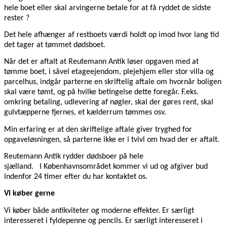
hele boet eller skal arvingerne betale for at få ryddet de sidste
rester ?
Det hele afhænger af restboets værdi holdt op imod hvor lang tid
det tager at tømmet dødsboet.
Når det er aftalt at Reutemann Antik løser opgaven med at
tømme boet, i såvel etageejendom, plejehjem eller stor villa og
parcelhus, indgår parterne en skriftelig aftale om hvornår boligen
skal være tømt, og på hvilke betingelse dette foregår. F.eks.
omkring betaling, udlevering af nøgler, skal der gøres rent, skal
gulvtæpperne fjernes, et kælderrum tømmes osv.
Min erfaring er at den skriftelige aftale giver tryghed for
opgaveløsningen, så parterne ikke er i tvivl om hvad der er aftalt.
Reutemann Antik rydder dødsboer på hele
sjælland. I Københavnsområdet kommer vi ud og afgiver bud
indenfor 24 timer efter du har kontaktet os.
Vi køber gerne
Vi køber både antikviteter og moderne effekter. Er særligt
interesseret i fyldepenne og pencils. Er særligt interesseret i