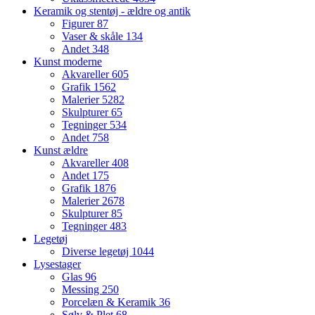
Keramik og stentøj - ældre og antik
Figurer
87
Vaser & skåle
134
Andet
348
Kunst moderne
Akvareller
605
Grafik
1562
Malerier
5282
Skulpturer
65
Tegninger
534
Andet
758
Kunst ældre
Akvareller
408
Andet
175
Grafik
1876
Malerier
2678
Skulpturer
85
Tegninger
483
Legetøj
Diverse legetøj
1044
Lysestager
Glas
96
Messing
250
Porcelæn & Keramik
36
Sølv & Plet
68