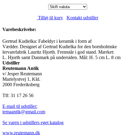
Tilføj til kurv
Kontakt udstiller
Varebeskrivelse:
Gertrud Kudielka: Fabeldyr i keramik i form af
Vædder. Designet af Gertrud Kudielka for den bornholmske
lervarefabrik Lauritz Hjorth. Fremstår i god stand. Mærket:
L. Hjorth samt Danmark på undersiden. Mål: H. 5 cm L. 8 cm
Udstiller
Reutemann Antik
v/ Jesper Reutemann
Marielystvej 1, Kld.
2000 Frederiksberg
Tlf: 31 17 26 56
E-mail til udstiller:
temaantik@gmail.com
Se varen i udstillers eget katalog
www.reutemann.dk