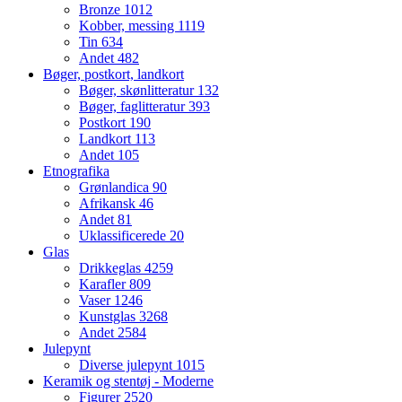
Bronze
1012
Kobber, messing
1119
Tin
634
Andet
482
Bøger, postkort, landkort
Bøger, skønlitteratur
132
Bøger, faglitteratur
393
Postkort
190
Landkort
113
Andet
105
Etnografika
Grønlandica
90
Afrikansk
46
Andet
81
Uklassificerede
20
Glas
Drikkeglas
4259
Karafler
809
Vaser
1246
Kunstglas
3268
Andet
2584
Julepynt
Diverse julepynt
1015
Keramik og stentøj - Moderne
Figurer
2520