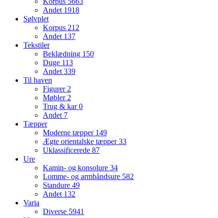
Korpus
5663
Andet
1918
Sølvplet
Korpus
212
Andet
137
Tekstiler
Beklædning
150
Duge
113
Andet
339
Til haven
Figurer
2
Møbler
2
Trug & kar
0
Andet
7
Tæpper
Moderne tæpper
149
Ægte orientalske tæpper
33
Uklassificerede
87
Ure
Kamin- og konsolure
34
Lomme- og armbåndsure
582
Standure
49
Andet
132
Varia
Diverse
5941