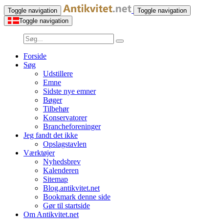
Toggle navigation
Toggle navigation
Toggle navigation
Forside
Søg
Udstillere
Emne
Sidste nye emner
Bøger
Tilbehør
Konservatorer
Brancheforeninger
Jeg fandt det ikke
Opslagstavlen
Værktøjer
Nyhedsbrev
Kalenderen
Sitemap
Blog.antikvitet.net
Bookmark denne side
Gør til startside
Om Antikvitet.net