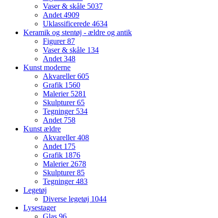
Vaser & skåle
5037
Andet
4909
Uklassificerede
4634
Keramik og stentøj - ældre og antik
Figurer
87
Vaser & skåle
134
Andet
348
Kunst moderne
Akvareller
605
Grafik
1560
Malerier
5281
Skulpturer
65
Tegninger
534
Andet
758
Kunst ældre
Akvareller
408
Andet
175
Grafik
1876
Malerier
2678
Skulpturer
85
Tegninger
483
Legetøj
Diverse legetøj
1044
Lysestager
Glas
96