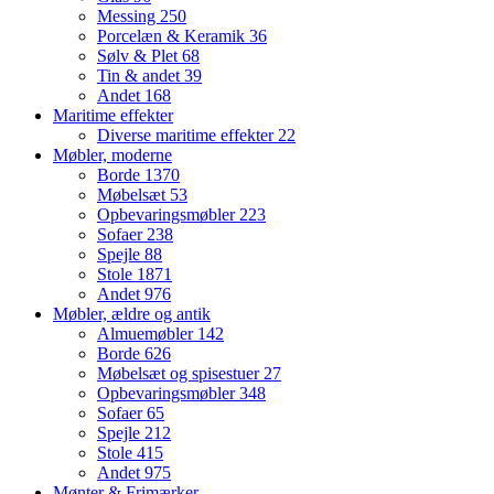
Messing
250
Porcelæn & Keramik
36
Sølv & Plet
68
Tin & andet
39
Andet
168
Maritime effekter
Diverse maritime effekter
22
Møbler, moderne
Borde
1370
Møbelsæt
53
Opbevaringsmøbler
223
Sofaer
238
Spejle
88
Stole
1871
Andet
976
Møbler, ældre og antik
Almuemøbler
142
Borde
626
Møbelsæt og spisestuer
27
Opbevaringsmøbler
348
Sofaer
65
Spejle
212
Stole
415
Andet
975
Mønter & Frimærker