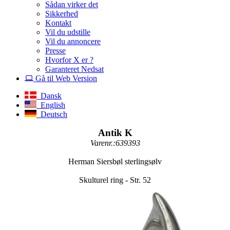
Sådan virker det
Sikkerhed
Kontakt
Vil du udstille
Vil du annoncere
Presse
Hvorfor X er ?
Garanteret Nedsat
Gå til Web Version
Dansk
English
Deutsch
Antik K
Varenr.:639393
Herman Siersbøl sterlingsølv
Skulturel ring - Str. 52