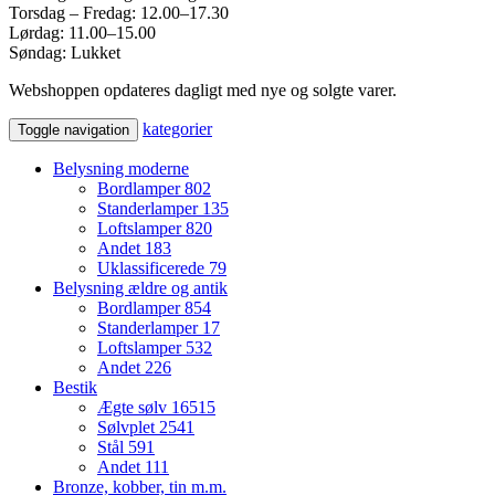
Torsdag – Fredag: 12.00–17.30
Lørdag: 11.00–15.00
Søndag: Lukket
Webshoppen opdateres dagligt med nye og solgte varer.
kategorier
Toggle navigation
Belysning moderne
Bordlamper
802
Standerlamper
135
Loftslamper
820
Andet
183
Uklassificerede
79
Belysning ældre og antik
Bordlamper
854
Standerlamper
17
Loftslamper
532
Andet
226
Bestik
Ægte sølv
16515
Sølvplet
2541
Stål
591
Andet
111
Bronze, kobber, tin m.m.