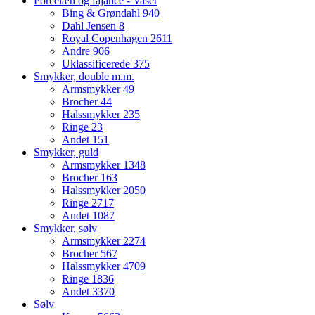
Porcelæn og fajance - Vaser
Bing & Grøndahl
940
Dahl Jensen
8
Royal Copenhagen
2611
Andre
906
Uklassificerede
375
Smykker, double m.m.
Armsmykker
49
Brocher
44
Halssmykker
235
Ringe
23
Andet
151
Smykker, guld
Armsmykker
1348
Brocher
163
Halssmykker
2050
Ringe
2717
Andet
1087
Smykker, sølv
Armsmykker
2274
Brocher
567
Halssmykker
4709
Ringe
1836
Andet
3370
Sølv