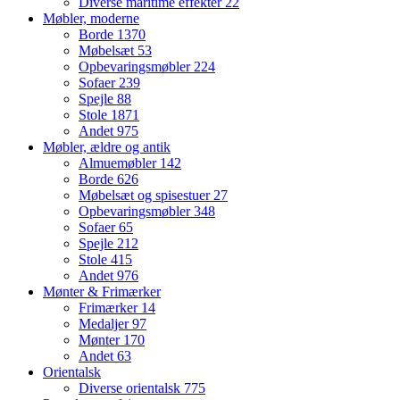
Diverse maritime effekter
22
Møbler, moderne
Borde
1370
Møbelsæt
53
Opbevaringsmøbler
224
Sofaer
239
Spejle
88
Stole
1871
Andet
975
Møbler, ældre og antik
Almuemøbler
142
Borde
626
Møbelsæt og spisestuer
27
Opbevaringsmøbler
348
Sofaer
65
Spejle
212
Stole
415
Andet
976
Mønter & Frimærker
Frimærker
14
Medaljer
97
Mønter
170
Andet
63
Orientalsk
Diverse orientalsk
775