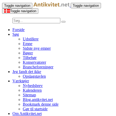
Toggle navigation
Toggle navigation
Toggle navigation
Forside
Søg
Udstillere
Emne
Sidste nye emner
Bøger
Tilbehør
Konservatorer
Brancheforeninger
Jeg fandt det ikke
Opslagstavlen
Værktøjer
Nyhedsbrev
Kalenderen
Sitemap
Blog.antikvitet.net
Bookmark denne side
Gør til startside
Om Antikvitet.net