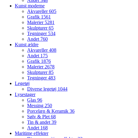
Andet
348
Kunst moderne
Akvareller
605
Grafik
1561
Malerier
5281
Skulpturer
65
Tegninger
534
Andet
760
Kunst ældre
Akvareller
408
Andet
175
Grafik
1876
Malerier
2678
Skulpturer
85
Tegninger
483
Legetøj
Diverse legetøj
1044
Lysestager
Glas
96
Messing
250
Porcelæn & Keramik
36
Sølv & Plet
68
Tin & andet
39
Andet
168
Maritime effekter