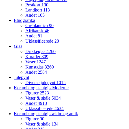
Postkort
190
Landkort
113
Andet
105
Etnografika
Grønlandica
90
Afrikansk
46
Andet
81
Uklassificerede
20
Glas
Drikkeglas
4260
Karafler
809
Vaser
1247
Kunstglas
3269
Andet
2584
Julepynt
Diverse julepynt
1015
Keramik og stentøj - Moderne
Figurer
2523
Vaser & skåle
5034
Andet
4913
Uklassificerede
4634
Keramik og stentøj - ældre og antik
Figurer
90
Vaser & skåle
134