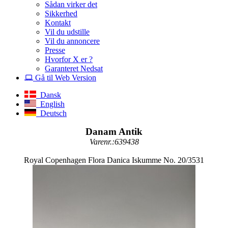
Sådan virker det
Sikkerhed
Kontakt
Vil du udstille
Vil du annoncere
Presse
Hvorfor X er ?
Garanteret Nedsat
Gå til Web Version
Dansk
English
Deutsch
Danam Antik
Varenr.:639438
Royal Copenhagen Flora Danica Iskumme No. 20/3531