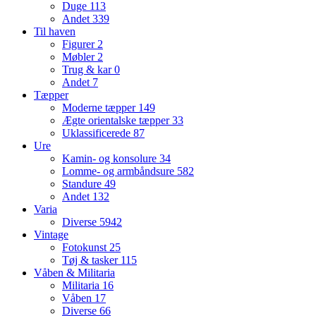
Duge
113
Andet
339
Til haven
Figurer
2
Møbler
2
Trug & kar
0
Andet
7
Tæpper
Moderne tæpper
149
Ægte orientalske tæpper
33
Uklassificerede
87
Ure
Kamin- og konsolure
34
Lomme- og armbåndsure
582
Standure
49
Andet
132
Varia
Diverse
5942
Vintage
Fotokunst
25
Tøj & tasker
115
Våben & Militaria
Militaria
16
Våben
17
Diverse
66