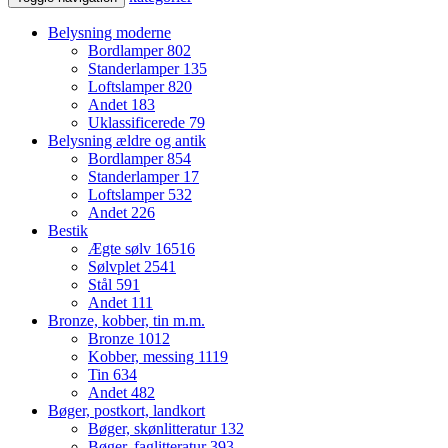
Belysning moderne
Bordlamper
802
Standerlamper
135
Loftslamper
820
Andet
183
Uklassificerede
79
Belysning ældre og antik
Bordlamper
854
Standerlamper
17
Loftslamper
532
Andet
226
Bestik
Ægte sølv
16516
Sølvplet
2541
Stål
591
Andet
111
Bronze, kobber, tin m.m.
Bronze
1012
Kobber, messing
1119
Tin
634
Andet
482
Bøger, postkort, landkort
Bøger, skønlitteratur
132
Bøger, faglitteratur
393