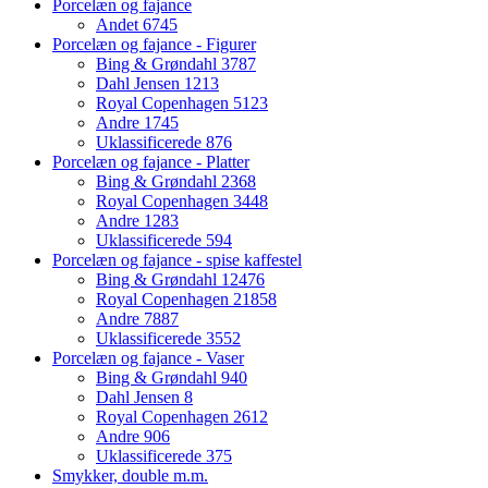
Porcelæn og fajance
Andet
6745
Porcelæn og fajance - Figurer
Bing & Grøndahl
3787
Dahl Jensen
1213
Royal Copenhagen
5123
Andre
1745
Uklassificerede
876
Porcelæn og fajance - Platter
Bing & Grøndahl
2368
Royal Copenhagen
3448
Andre
1283
Uklassificerede
594
Porcelæn og fajance - spise kaffestel
Bing & Grøndahl
12476
Royal Copenhagen
21858
Andre
7887
Uklassificerede
3552
Porcelæn og fajance - Vaser
Bing & Grøndahl
940
Dahl Jensen
8
Royal Copenhagen
2612
Andre
906
Uklassificerede
375
Smykker, double m.m.