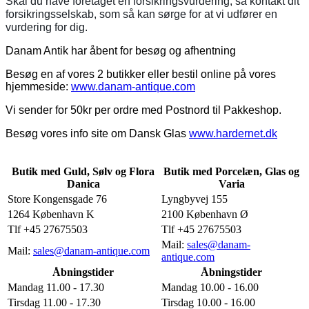
Skal du have foretaget en forsikringsvurdering, så kontakt dit
forsikringsselskab, som så kan sørge for at vi udfører en
vurdering for dig.
Danam Antik har åbent for besøg og afhentning
Besøg en af vores 2 butikker eller bestil online på vores
hjemmeside:
www.danam-antique.com
Vi sender for 50kr per ordre med Postnord til Pakkeshop.
Besøg vores info site om Dansk Glas
www.hardernet.dk
Butik med Guld, Sølv og Flora
Butik med Porcelæn, Glas og
Danica
Varia
Store Kongensgade 76
Lyngbyvej 155
1264 København K
2100 København Ø
Tlf +45 27675503
Tlf +45 27675503
Mail:
sales@danam-
Mail:
sales@danam-antique.com
antique.com
Åbningstider
Åbningstider
Mandag 11.00 - 17.30
Mandag 10.00 - 16.00
Tirsdag 11.00 - 17.30
Tirsdag 10.00 - 16.00