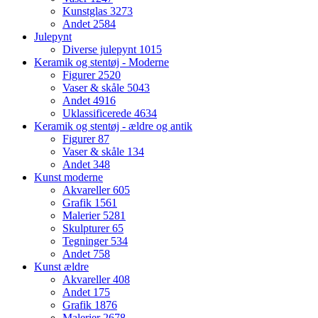
Kunstglas
3273
Andet
2584
Julepynt
Diverse julepynt
1015
Keramik og stentøj - Moderne
Figurer
2520
Vaser & skåle
5043
Andet
4916
Uklassificerede
4634
Keramik og stentøj - ældre og antik
Figurer
87
Vaser & skåle
134
Andet
348
Kunst moderne
Akvareller
605
Grafik
1561
Malerier
5281
Skulpturer
65
Tegninger
534
Andet
758
Kunst ældre
Akvareller
408
Andet
175
Grafik
1876
Malerier
2678