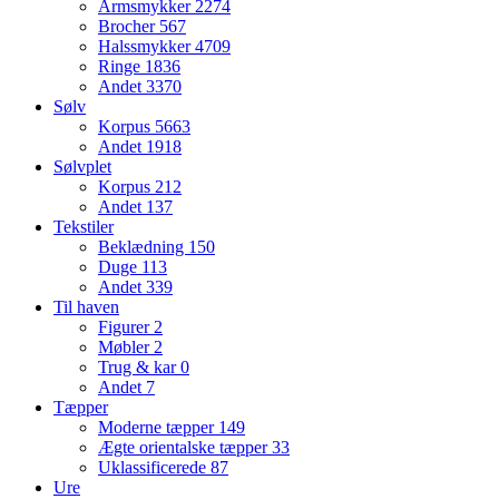
Armsmykker
2274
Brocher
567
Halssmykker
4709
Ringe
1836
Andet
3370
Sølv
Korpus
5663
Andet
1918
Sølvplet
Korpus
212
Andet
137
Tekstiler
Beklædning
150
Duge
113
Andet
339
Til haven
Figurer
2
Møbler
2
Trug & kar
0
Andet
7
Tæpper
Moderne tæpper
149
Ægte orientalske tæpper
33
Uklassificerede
87
Ure