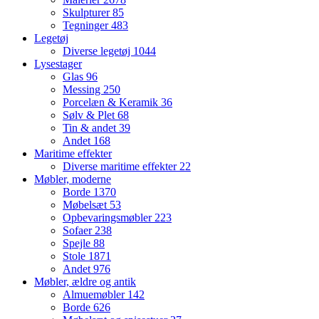
Skulpturer
85
Tegninger
483
Legetøj
Diverse legetøj
1044
Lysestager
Glas
96
Messing
250
Porcelæn & Keramik
36
Sølv & Plet
68
Tin & andet
39
Andet
168
Maritime effekter
Diverse maritime effekter
22
Møbler, moderne
Borde
1370
Møbelsæt
53
Opbevaringsmøbler
223
Sofaer
238
Spejle
88
Stole
1871
Andet
976
Møbler, ældre og antik
Almuemøbler
142
Borde
626