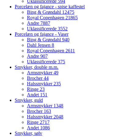
Uklassificerede
594
Porcelæn og fajance - spise kaffestel
Bing & Grøndahl
12475
Royal Copenhagen
21865
Andre
7887
Uklassificerede
3552
Porcelæn og fajance - Vaser
Bing & Grøndahl
940
Dahl Jensen
8
Royal Copenhagen
2611
Andre
907
Uklassificerede
375
Smykker, double m.m.
Armsmykker
49
Brocher
44
Halssmykker
235
Ringe
23
Andet
151
Smykker, guld
Armsmykker
1348
Brocher
163
Halssmykker
2048
Ringe
2717
Andet
1086
Smykker, sølv