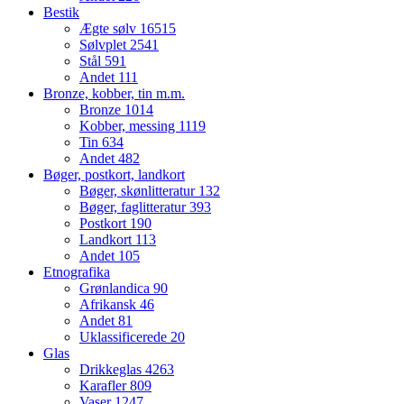
Bestik
Ægte sølv
16515
Sølvplet
2541
Stål
591
Andet
111
Bronze, kobber, tin m.m.
Bronze
1014
Kobber, messing
1119
Tin
634
Andet
482
Bøger, postkort, landkort
Bøger, skønlitteratur
132
Bøger, faglitteratur
393
Postkort
190
Landkort
113
Andet
105
Etnografika
Grønlandica
90
Afrikansk
46
Andet
81
Uklassificerede
20
Glas
Drikkeglas
4263
Karafler
809
Vaser
1247