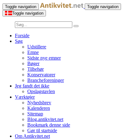
Toggle navigation
Toggle navigation
Toggle navigation
Forside
Søg
Udstillere
Emne
Sidste nye emner
Bøger
Tilbehør
Konservatorer
Brancheforeninger
Jeg fandt det ikke
Opslagstavlen
Værktøjer
Nyhedsbrev
Kalenderen
Sitemap
Blog.antikvitet.net
Bookmark denne side
Gør til startside
Om Antikvitet.net