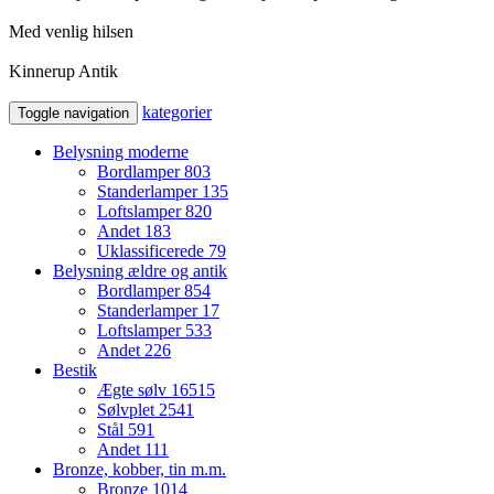
Med venlig hilsen
Kinnerup Antik
kategorier
Toggle navigation
Belysning moderne
Bordlamper
803
Standerlamper
135
Loftslamper
820
Andet
183
Uklassificerede
79
Belysning ældre og antik
Bordlamper
854
Standerlamper
17
Loftslamper
533
Andet
226
Bestik
Ægte sølv
16515
Sølvplet
2541
Stål
591
Andet
111
Bronze, kobber, tin m.m.
Bronze
1014