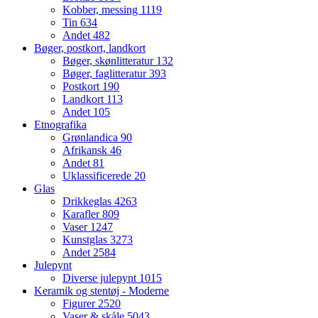
Kobber, messing
1119
Tin
634
Andet
482
Bøger, postkort, landkort
Bøger, skønlitteratur
132
Bøger, faglitteratur
393
Postkort
190
Landkort
113
Andet
105
Etnografika
Grønlandica
90
Afrikansk
46
Andet
81
Uklassificerede
20
Glas
Drikkeglas
4263
Karafler
809
Vaser
1247
Kunstglas
3273
Andet
2584
Julepynt
Diverse julepynt
1015
Keramik og stentøj - Moderne
Figurer
2520
Vaser & skåle
5043