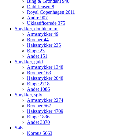
Bing & Grøndahl
940
Dahl Jensen
8
Royal Copenhagen
2611
Andre
907
Uklassificerede
375
Smykker, double m.m.
Armsmykker
49
Brocher
44
Halssmykker
235
Ringe
23
Andet
151
Smykker, guld
Armsmykker
1348
Brocher
163
Halssmykker
2048
Ringe
2718
Andet
1086
Smykker, sølv
Armsmykker
2274
Brocher
567
Halssmykker
4709
Ringe
1836
Andet
3370
Sølv
Korpus
5663