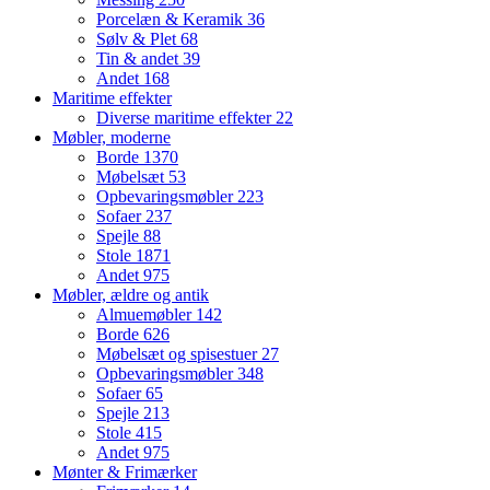
Porcelæn & Keramik
36
Sølv & Plet
68
Tin & andet
39
Andet
168
Maritime effekter
Diverse maritime effekter
22
Møbler, moderne
Borde
1370
Møbelsæt
53
Opbevaringsmøbler
223
Sofaer
237
Spejle
88
Stole
1871
Andet
975
Møbler, ældre og antik
Almuemøbler
142
Borde
626
Møbelsæt og spisestuer
27
Opbevaringsmøbler
348
Sofaer
65
Spejle
213
Stole
415
Andet
975
Mønter & Frimærker