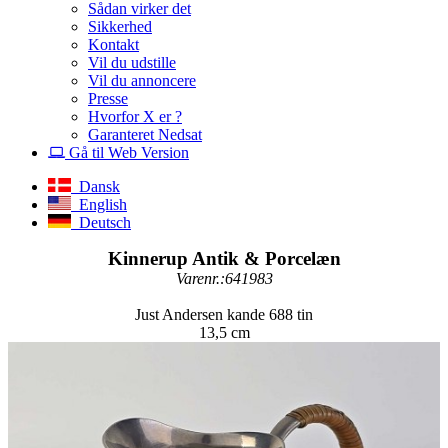
Sådan virker det
Sikkerhed
Kontakt
Vil du udstille
Vil du annoncere
Presse
Hvorfor X er ?
Garanteret Nedsat
Gå til Web Version
Dansk
English
Deutsch
Kinnerup Antik & Porcelæn
Varenr.:641983
Just Andersen kande 688 tin
13,5 cm