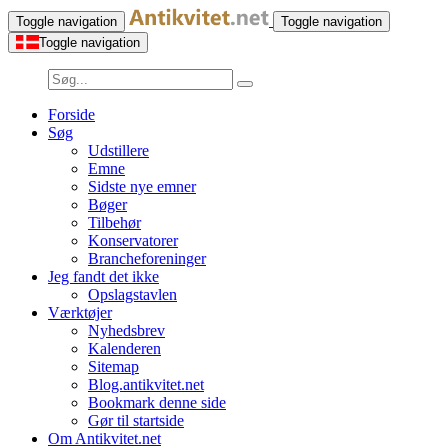
Toggle navigation
Toggle navigation
Toggle navigation
Forside
Søg
Udstillere
Emne
Sidste nye emner
Bøger
Tilbehør
Konservatorer
Brancheforeninger
Jeg fandt det ikke
Opslagstavlen
Værktøjer
Nyhedsbrev
Kalenderen
Sitemap
Blog.antikvitet.net
Bookmark denne side
Gør til startside
Om Antikvitet.net