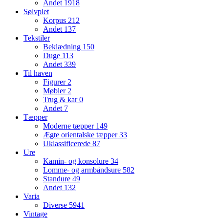
Andet
1918
Sølvplet
Korpus
212
Andet
137
Tekstiler
Beklædning
150
Duge
113
Andet
339
Til haven
Figurer
2
Møbler
2
Trug & kar
0
Andet
7
Tæpper
Moderne tæpper
149
Ægte orientalske tæpper
33
Uklassificerede
87
Ure
Kamin- og konsolure
34
Lomme- og armbåndsure
582
Standure
49
Andet
132
Varia
Diverse
5941
Vintage