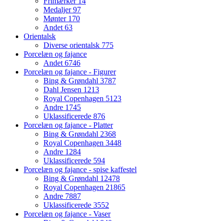
Frimærker
14
Medaljer
97
Mønter
170
Andet
63
Orientalsk
Diverse orientalsk
775
Porcelæn og fajance
Andet
6746
Porcelæn og fajance - Figurer
Bing & Grøndahl
3787
Dahl Jensen
1213
Royal Copenhagen
5123
Andre
1745
Uklassificerede
876
Porcelæn og fajance - Platter
Bing & Grøndahl
2368
Royal Copenhagen
3448
Andre
1284
Uklassificerede
594
Porcelæn og fajance - spise kaffestel
Bing & Grøndahl
12478
Royal Copenhagen
21865
Andre
7887
Uklassificerede
3552
Porcelæn og fajance - Vaser