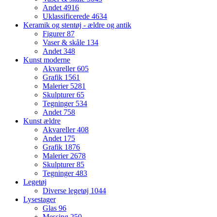
Andet
4916
Uklassificerede
4634
Keramik og stentøj - ældre og antik
Figurer
87
Vaser & skåle
134
Andet
348
Kunst moderne
Akvareller
605
Grafik
1561
Malerier
5281
Skulpturer
65
Tegninger
534
Andet
758
Kunst ældre
Akvareller
408
Andet
175
Grafik
1876
Malerier
2678
Skulpturer
85
Tegninger
483
Legetøj
Diverse legetøj
1044
Lysestager
Glas
96
Messing
250