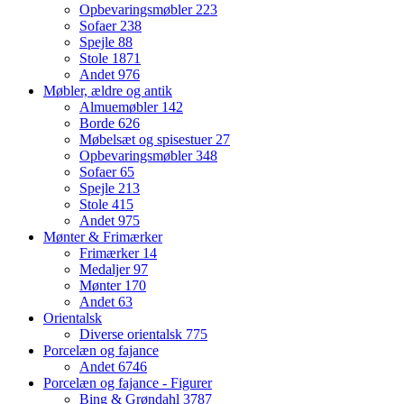
Opbevaringsmøbler
223
Sofaer
238
Spejle
88
Stole
1871
Andet
976
Møbler, ældre og antik
Almuemøbler
142
Borde
626
Møbelsæt og spisestuer
27
Opbevaringsmøbler
348
Sofaer
65
Spejle
213
Stole
415
Andet
975
Mønter & Frimærker
Frimærker
14
Medaljer
97
Mønter
170
Andet
63
Orientalsk
Diverse orientalsk
775
Porcelæn og fajance
Andet
6746
Porcelæn og fajance - Figurer
Bing & Grøndahl
3787