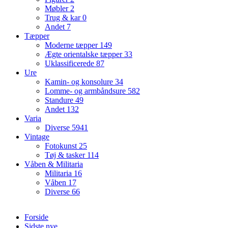
Møbler
2
Trug & kar
0
Andet
7
Tæpper
Moderne tæpper
149
Ægte orientalske tæpper
33
Uklassificerede
87
Ure
Kamin- og konsolure
34
Lomme- og armbåndsure
582
Standure
49
Andet
132
Varia
Diverse
5941
Vintage
Fotokunst
25
Tøj & tasker
114
Våben & Militaria
Militaria
16
Våben
17
Diverse
66
Forside
Sidste nye