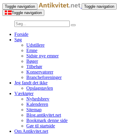
Toggle navigation
Toggle navigation
Toggle navigation
Forside
Søg
Udstillere
Emne
Sidste nye emner
Bøger
Tilbehør
Konservatorer
Brancheforeninger
Jeg fandt det ikke
Opslagstavlen
Værktøjer
Nyhedsbrev
Kalenderen
Sitemap
Blog.antikvitet.net
Bookmark denne side
Gør til startside
Om Antikvitet.net