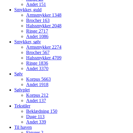
Andet
151
Smykker, guld
Armsmykker
1348
Brocher
163
Halssmykker
2048
Ringe
2717
Andet
1086
Smykker, sølv
Armsmykker
2274
Brocher
567
Halssmykker
4709
Ringe
1836
Andet
3370
Sølv
Korpus
5663
Andet
1918
Sølvplet
Korpus
212
Andet
137
Tekstiler
Beklædning
150
Duge
113
Andet
339
Til haven
Figurer
2