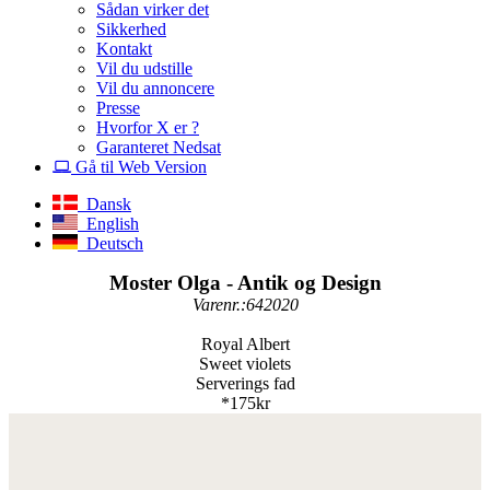
Sådan virker det
Sikkerhed
Kontakt
Vil du udstille
Vil du annoncere
Presse
Hvorfor X er ?
Garanteret Nedsat
Gå til Web Version
Dansk
English
Deutsch
Moster Olga - Antik og Design
Varenr.:642020
Royal Albert
Sweet violets
Serverings fad
*175kr