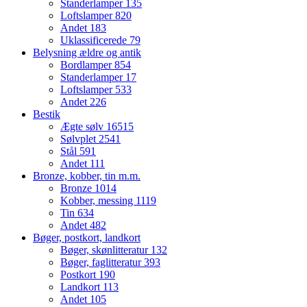
Standerlamper
135
Loftslamper
820
Andet
183
Uklassificerede
79
Belysning ældre og antik
Bordlamper
854
Standerlamper
17
Loftslamper
533
Andet
226
Bestik
Ægte sølv
16515
Sølvplet
2541
Stål
591
Andet
111
Bronze, kobber, tin m.m.
Bronze
1014
Kobber, messing
1119
Tin
634
Andet
482
Bøger, postkort, landkort
Bøger, skønlitteratur
132
Bøger, faglitteratur
393
Postkort
190
Landkort
113
Andet
105