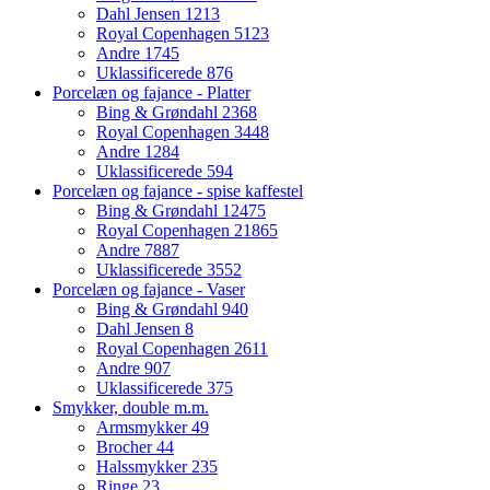
Dahl Jensen
1213
Royal Copenhagen
5123
Andre
1745
Uklassificerede
876
Porcelæn og fajance - Platter
Bing & Grøndahl
2368
Royal Copenhagen
3448
Andre
1284
Uklassificerede
594
Porcelæn og fajance - spise kaffestel
Bing & Grøndahl
12475
Royal Copenhagen
21865
Andre
7887
Uklassificerede
3552
Porcelæn og fajance - Vaser
Bing & Grøndahl
940
Dahl Jensen
8
Royal Copenhagen
2611
Andre
907
Uklassificerede
375
Smykker, double m.m.
Armsmykker
49
Brocher
44
Halssmykker
235
Ringe
23