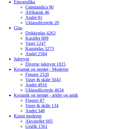
Etnografika
Grønlandica
90
Afrikansk
46
Andet
81
Uklassificerede
20
Glas
Drikkeglas
4263
Karafler
809
Vaser
1247
Kunstglas
3273
Andet
2584
Julepynt
Diverse julepynt
1015
Keramik og stentøj - Moderne
Figurer
2520
Vaser & skåle
5043
Andet
4916
Uklassificerede
4634
Keramik og stentøj - ældre og antik
Figurer
87
Vaser & skåle
134
Andet
348
Kunst moderne
Akvareller
605
Grafik
1561